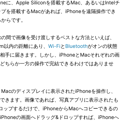
eに、Apple Siliconを搭載するMac、あるいはIntelチ
ップを搭載するMacがあれば、iPhoneを遠隔操作でき
るからです。
Macの間で画像を受け渡しするベストな方法といえば、
径10m以内の距離にあり、
Wi-Fi
と
Bluetooth
がオンの状態
手に届きます。しかし、iPhoneとMacそれぞれの画
どちらか一方の操作で完結できるわけではありませ
、Macのディスプレイに表示されたiPhoneを操作し、
ーできます。画像であれば、写真アプリに表示されたも
ップするだけで、iPhoneからMacへコピーできるの
Phoneの画面へドラッグ&ドロップすれば、iPhoneへ