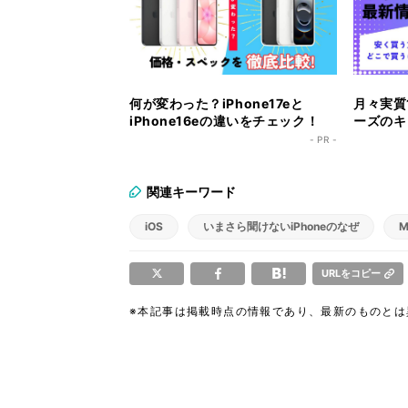
何が変わった？iPhone17eと
月々実質1
iPhone16eの違いをチェック！
ーズのキ
ク！
- PR -
関連キーワード
iOS
いまさら聞けないiPhoneのなぜ
M
URLをコピー
※本記事は掲載時点の情報であり、最新のものと