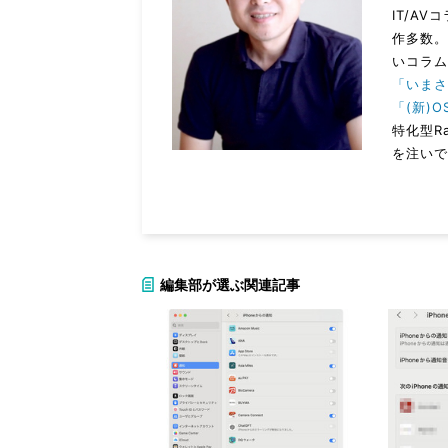
IT/A
作多数
いコラ
「いまさ
「(新)O
特化型R
を注いで
編集部が選ぶ関連記事