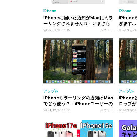
iPhone
iPhone
iPhoneに届いた通知がMacにミラ
iPho
ーリングされません!? - いまさら
ぎます..
聞けないiPhoneのなぜ
iPhon
2025/01/16 11:15
ハウツー
2024/12/24
アップル
アップル
iPhoneミラーリングの通知はMac
iPhon
でどう使う？ - iPhoneユーザーの
ロップが
ためのMacのトリセツ
iPhon
2024/12/18 11:30
ハウツー
2024/11/07
リセツ