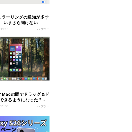
neミラーリングの通知が多す
. - いまさら聞けない
eのなぜ
 11:15
ハウツー
eとMacの間でドラッグ＆ド
できるようになった？ -
eユーザーのためのMacのト
 11:30
ハウツー