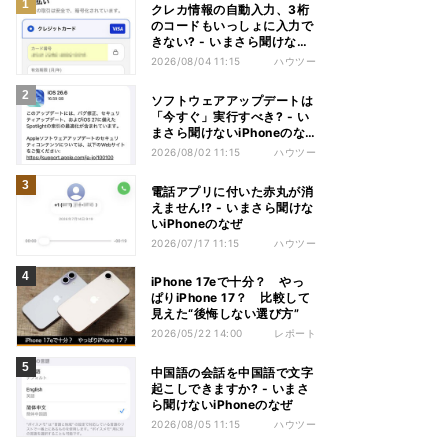
クレカ情報の自動入力、3桁
のコードもいっしょに入力で
きない? - いまさら聞けない
iPhoneのなぜ
2026/08/04 11:15
ハウツー
ソフトウェアアップデートは
「今すぐ」実行すべき? - い
まさら聞けないiPhoneのな
ぜ
2026/08/02 11:15
ハウツー
電話アプリに付いた赤丸が消
えません!? - いまさら聞けな
いiPhoneのなぜ
2026/07/17 11:15
ハウツー
iPhone 17eで十分？ やっ
ぱりiPhone 17？ 比較して
見えた“後悔しない選び方”
2026/05/22 14:00
レポート
中国語の会話を中国語で文字
起こしできますか? - いまさ
ら聞けないiPhoneのなぜ
2026/08/05 11:15
ハウツー