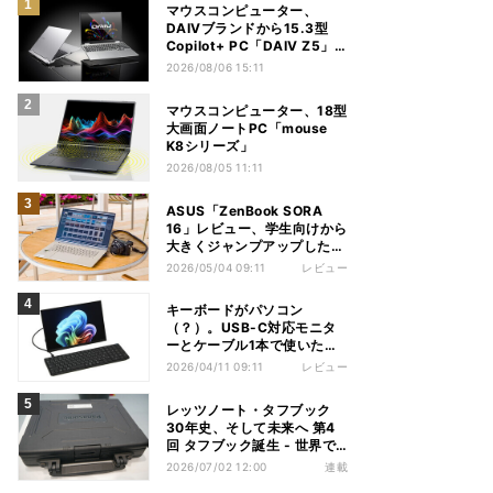
マウスコンピューター、
DAIVブランドから15.3型
Copilot+ PC「DAIV Z5」
発売
2026/08/06 15:11
マウスコンピューター、18型
大画面ノートPC「mouse
K8シリーズ」
2026/08/05 11:11
ASUS「ZenBook SORA
16」レビュー、学生向けから
大きくジャンプアップした
Snapdragon X2 Elite
2026/05/04 09:11
レビュー
ExtremeノートPC
キーボードがパソコン
（？）。USB-C対応モニタ
ーとケーブル1本で使いたい
HP「EliteBoard G1a」レビ
2026/04/11 09:11
レビュー
ュー
レッツノート・タフブック
30年史、そして未来へ 第4
回 タフブック誕生 - 世界で
評価される「堅牢な道具」、
2026/07/02 12:00
連載
はじまりは海外だった