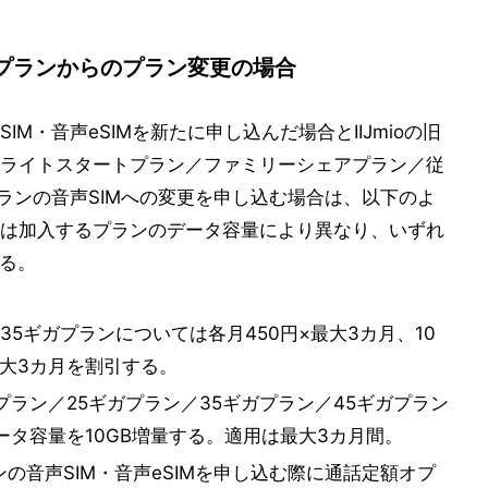
プランからのプラン変更の場合
M・音声eSIMを新たに申し込んだ場合とIIJmioの旧
ライトスタートプラン／ファミリーシェアプラン／従
ランの音声SIMへの変更を申し込む場合は、以下のよ
は加入するプランのデータ容量により異なり、いずれ
なる。
35ギガプランについては各月450円×最大3カ月、10
最大3カ月を割引する。
ガプラン／25ギガプラン／35ギガプラン／45ギガプラン
ータ容量を10GB増量する。適用は最大3カ月間。
の音声SIM・音声eSIMを申し込む際に通話定額オプ