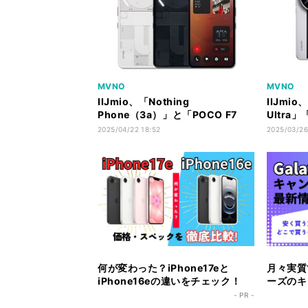
MVNO
MVNO
IIJmio、「Nothing
IIJmio
Phone（3a）」と「POCO F7
Ultra」
Pro／Ultra」をラインアップに追
の販売を
2025/04/22 18:52
2025/03/26
加
何が変わった？iPhone17eと
月々実質1
iPhone16eの違いをチェック！
ーズのキ
ク！
- PR -