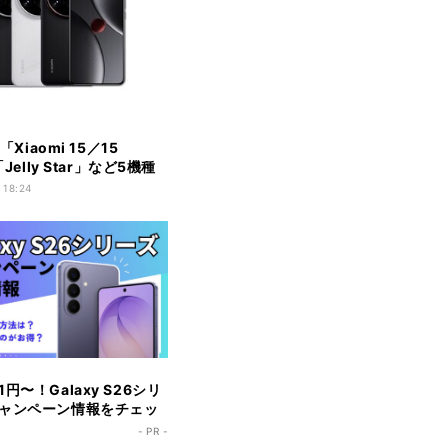
、「Xiaomi 15／15
「Jelly Star」など5機種
開始
 18:24
円〜！Galaxy S26シリ
ャンペーン情報をチェッ
- PR -