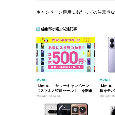
キャンペーン適用にあたっての注意点な
編集部が選ぶ関連記事
MVNO
MVNO
IIJmio、「サマーキャンペーン
IIJmi
【スマホ大特価セール】」を開催
種をモバ
- MNP転入と同時の端末購入がお
販売
2025/06/06 14:44
2025/05/15
トクに