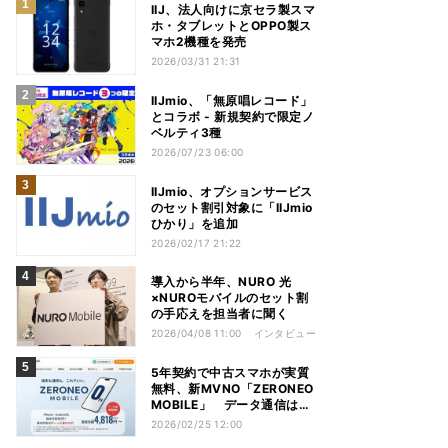
IIJ、法人向けに京セラ製スマ
ホ・タブレットとOPPO製ス
マホ2機種を発売
2026/03/31 21:31
IIJmio、「無原唱レコード」
とコラボ - 新規契約で限定ノ
ベルティ3種
2026/07/23 06:00
IIJmio、オプションサービス
のセット割引対象に「IIJmio
ひかり」を追加
2026/02/17 21:22
導入から半年、NURO 光
×NUROモバイルのセット割
の手応えを担当者に聞く
2026/04/08 11:00
インタビュー
5年契約で中古スマホが実質
無料、新MVNO「ZERONEO
MOBILE」 データ通信は無
制限
2026/02/25 12:00