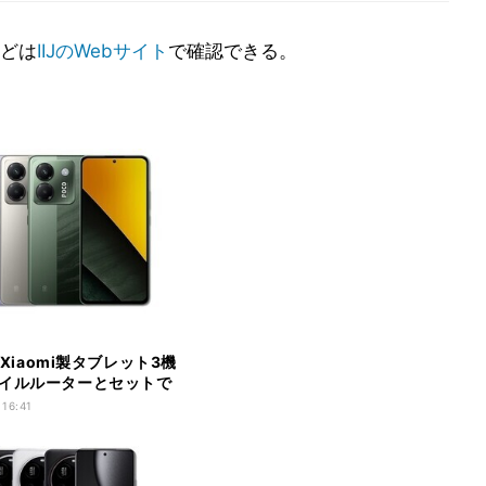
どは
IIJのWebサイト
で確認できる。
o、Xiaomi製タブレット3機
イルルーターとセットで
 16:41