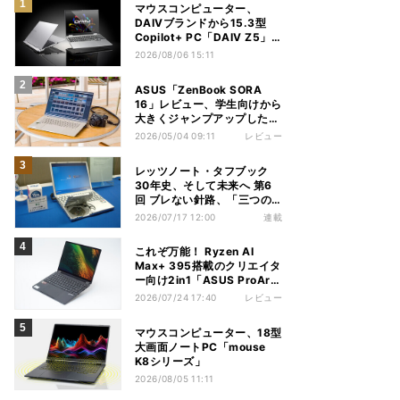
マウスコンピューター、
DAIVブランドから15.3型
Copilot+ PC「DAIV Z5」
発売
2026/08/06 15:11
ASUS「ZenBook SORA
16」レビュー、学生向けから
大きくジャンプアップした
Snapdragon X2 Elite
2026/05/04 09:11
レビュー
ExtremeノートPC
レッツノート・タフブック
30年史、そして未来へ 第6
回 ブレない針路、「三つの
矢」でシン・レッツノートの
2026/07/17 12:00
連載
地盤を築く
これぞ万能！ Ryzen AI
Max+ 395搭載のクリエイタ
ー向け2in1「ASUS ProArt
PX13 HN7306EA」レビュ
2026/07/24 17:40
レビュー
ー
マウスコンピューター、18型
大画面ノートPC「mouse
K8シリーズ」
2026/08/05 11:11