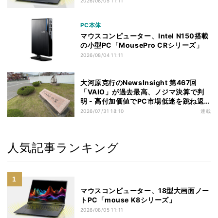
2026/08/05 11:11
PC本体
マウスコンピューター、Intel N150搭載
の小型PC「MousePro CRシリーズ」
2026/08/04 11:11
大河原克行のNewsInsight 第467回
「VAIO」が過去最高、ノジマ決算で判
明 - 高付加価値でPC市場低迷を跳ね返
す
2026/07/31 18:10
連載
人気記事ランキング
マウスコンピューター、18型大画面ノー
トPC「mouse K8シリーズ」
2026/08/05 11:11