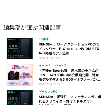
編集部が選ぶ関連記事
PC本体
SENSE∞、ワークステーションPCのミ
ドルタワー「F-Class」にNVIDIA RTX
Ada搭載モデル追加
2025/05/08 19:52
キャンペーン / イベント
「声優e-Sports部」黒木ほの香さんが
LEVEL∞コラボPC紹介動画公開、対象
モデルで使える5,000円オフクーポン配
布
2025/05/14 15:45
ゲーミングPC
SENSE∞、拡張性・メンテナンス性に優
れるクリエイター向けミドルタワー