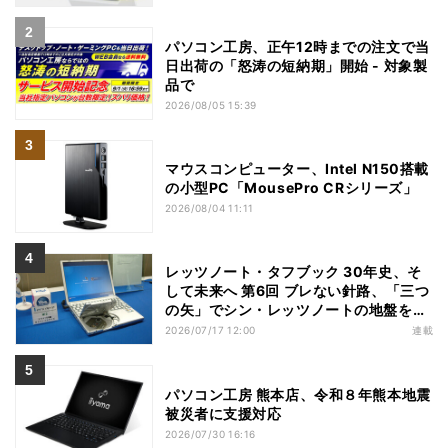
パソコン工房、正午12時までの注文で当
日出荷の「怒涛の短納期」開始 - 対象製
品で
2026/08/05 15:39
マウスコンピューター、Intel N150搭載
の小型PC「MousePro CRシリーズ」
2026/08/04 11:11
レッツノート・タフブック 30年史、そ
して未来へ 第6回 ブレない針路、「三つ
の矢」でシン・レッツノートの地盤を築
く
2026/07/17 12:00
連載
パソコン工房 熊本店、令和８年熊本地震
被災者に支援対応
2026/07/30 16:16