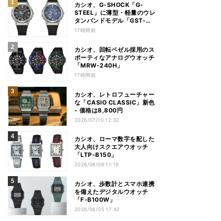
カシオ、G-SHOCK「G-
STEEL」に薄型・軽量のウレ
タンバンドモデル「GST-
B1000」
17時間前
カシオ、回転ベゼル採用のス
ポーティなアナログウオッチ
「MRW-240H」
17時間前
カシオ、レトロフューチャー
な「CASIO CLASSIC」新色
- 価格は8,800円
2026/07/10 12:32
カシオ、ローマ数字を配した
大人向けスクエアウオッチ
「LTP-B150」
2026/08/06 11:19
カシオ、歩数計とスマホ連携
を備えたデジタルウオッチ
「F-B100W」
2026/08/05 17:42