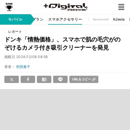
ゲームアプリ
モバイル
料金プラン
スマホアクセサリー
IIJmio
Sponsored
レポート
ドンキ「情熱価格」、スマホで肌の毛穴がの
ぞけるカメラ付き吸引クリーナーを発見
掲載日
2024/12/08 08:58
著者：
村田奏子
URLをコピー