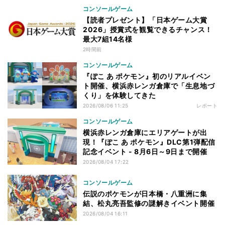
コンソールゲーム
【読者プレゼント】「日本ゲーム大賞
2026」授賞式を観覧できるチャンス！
最大7組14名様
2時間前
コンソールゲーム
『ぽこ あ ポケモン』初のリアルイベン
ト開催、横浜赤レンガ倉庫で「生息地づ
くり」を体験してきた
2026/08/06 11:25
レポート
コンソールゲーム
横浜赤レンガ倉庫にエリアゲートが出
現！『ぽこ あ ポケモン』DLC第1弾配信
記念イベント - 8月6日～9日まで開催
2026/08/04 17:22
コンソールゲーム
伝説のポケモンが日本橋・八重洲に集
結、松丸亮吾監修の謎解きイベント開催
2026/08/04 16:11