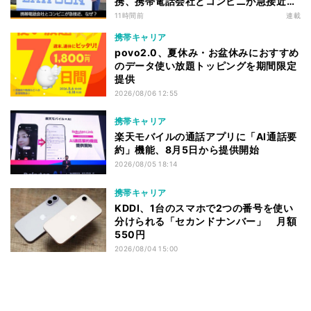
携、携帯電話会社とコンビニが急接近す
る理由は
11時間前
連載
携帯キャリア
povo2.0、夏休み・お盆休みにおすすめ
のデータ使い放題トッピングを期間限定
提供
2026/08/06 12:55
携帯キャリア
楽天モバイルの通話アプリに「AI通話要
約」機能、8月5日から提供開始
2026/08/05 18:14
携帯キャリア
KDDI、1台のスマホで2つの番号を使い
分けられる「セカンドナンバー」 月額
550円
2026/08/04 15:00