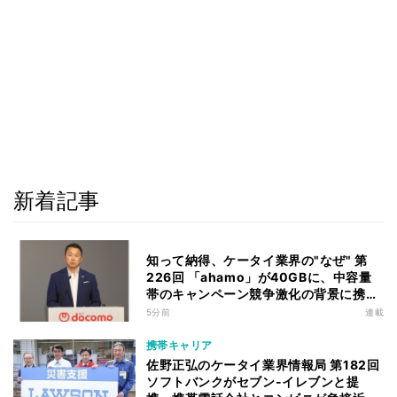
新着記事
知って納得、ケータイ業界の"なぜ" 第
226回 「ahamo」が40GBに、中容量
帯のキャンペーン競争激化の背景に携帯
各社の“迷い”あり
5分前
連載
携帯キャリア
佐野正弘のケータイ業界情報局 第182回
ソフトバンクがセブン-イレブンと提