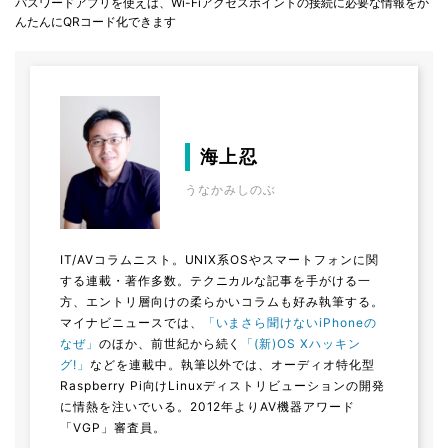
パスワードアプリを使えば、Wi-Fiアクセスポイントの接続に必要な情報をか
んたんにQRコード化できます
海上忍
うなかみしのぶ
IT/AVコラムニスト。UNIX系OSやスマートフォンに関
する連載・著作多数。テクニカルな記事を手がける一
方、エントリ層向けの柔らかいコラムも好み執筆する。
マイナビニュースでは、
「いまさら聞けないiPhoneの
なぜ」
のほか、前世紀から続く
「(新)OS Xハッキン
グ!」
などを連載中。執筆以外では、オーディオ特化型
Raspberry Pi向けLinuxディストリビューションの開発
に情熱を注いでいる。2012年よりAV機器アワード
「VGP」審査員。