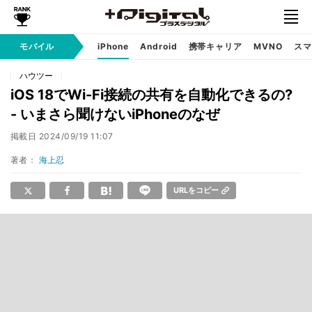
モバイル
iPhone
Android
携帯キャリア
MVNO
スマ
ハウツー
iOS 18でWi-Fi接続の共有を自動化できるの?
- いまさら聞けないiPhoneのなぜ
掲載日
2024/09/19 11:07
著者：
海上忍
URLをコピー