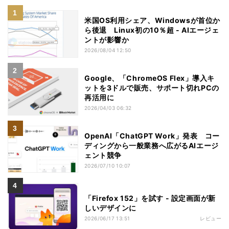
米国OS利用シェア、Windowsが首位か
ら後退 Linux初の10％超 - AIエージェ
ントが影響か
2026/08/04 12:50
Google、「ChromeOS Flex」導入キ
ットを3ドルで販売、サポート切れPCの
再活用に
2026/04/03 06:32
OpenAI「ChatGPT Work」発表 コー
ディングから一般業務へ広がるAIエージ
ェント競争
2026/07/10 10:07
「Firefox 152」を試す - 設定画面が新
しいデザインに
2026/06/17 13:51
レビュー