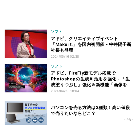
ソフト
アドビ、クリエイティブイベント
「Make it.」を国内初開催 - 中井陽子新
社長も登壇
2024/05/16 02:38
ソフト
アドビ、FireFly新モデル搭載で
Photoshopの生成AI活用を強化 - 「生
成塗りつぶし」強化＆新機能「画像を生
成」など
2024/04/23 18:04
パソコンを売る方法は3種類！高い値段
で売りたいならどこ？
- PR -