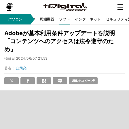
/ テクノロジ
パソコン
AI PC
周辺機器
ソフト
インターネット
セキュリティ
Adobeが基本利用条件アップデートを説明
「コンテンツへのアクセスは法令遵守のた
め」
掲載日
2024/06/07 21:53
著者：
庄司亮一
URLをコピー