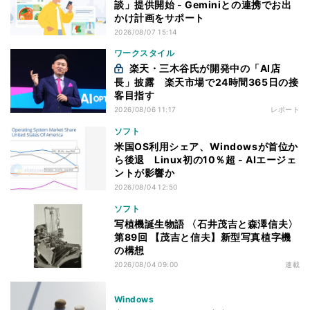
談」提供開始 - Geminiとの連携でお出
かけ計画をサポート
2026/08/07 15:14
ワークスタイル
楽天・三木谷氏が開発中の「AI店
長」披露 楽天市場で24時間365日の接
客目指す
2026/08/06 11:17
レポート
ソフト
米国OS利用シェア、Windowsが首位か
ら後退 Linux初の10％超 - AIエージェ
ントが影響か
2026/08/04 12:50
ソフト
写植機誕生物語 〈石井茂吉と森澤信夫〉
第89回 【茂吉と信夫】新型写真植字機
の構想
2026/08/04 09:00
連載
Windows