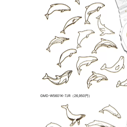
GMD-W5601K-7JR（26,950円）