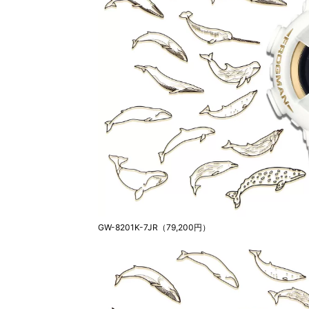
GW-8201K-7JR（79,200円）