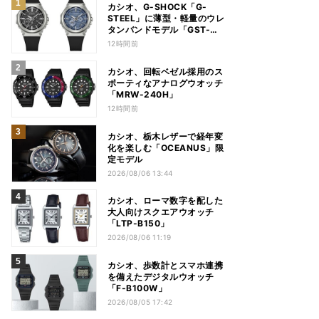
カシオ、G-SHOCK「G-
STEEL」に薄型・軽量のウレ
タンバンドモデル「GST-
B1000」
12時間前
カシオ、回転ベゼル採用のス
ポーティなアナログウオッチ
「MRW-240H」
12時間前
カシオ、栃木レザーで経年変
化を楽しむ「OCEANUS」限
定モデル
2026/08/06 13:44
カシオ、ローマ数字を配した
大人向けスクエアウオッチ
「LTP-B150」
2026/08/06 11:19
カシオ、歩数計とスマホ連携
を備えたデジタルウオッチ
「F-B100W」
2026/08/05 17:42