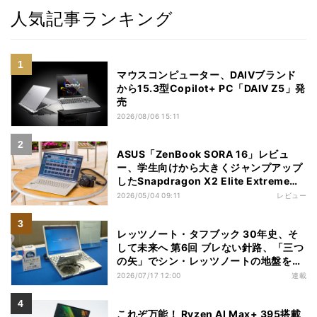
人気記事ランキング
マウスコンピューター、DAIVブランド
から15.3型Copilot+ PC「DAIV Z5」発
売
2026/08/06 15:11
ASUS「ZenBook SORA 16」レビュ
ー、学生向けから大きくジャンプアップ
したSnapdragon X2 Elite Extremeノ
ートPC
2026/05/04 09:11
レビュー
レッツノート・タフブック 30年史、そ
して未来へ 第6回 ブレない針路、「三つ
の矢」でシン・レッツノートの地盤を築
く
2026/07/17 12:00
連載
これぞ万能！ Ryzen AI Max+ 395搭載