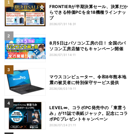
FRONTIERが半期決算セール、決算だか
らできる特価PCを全18機種ラインナッ
プ
2026/07/31 16:31
8月5日はパソコン工房の日！ 全国のパ
ソコン工房店舗でもキャンペーン開催
2026/07/31 14:11
マウスコンピューター、令和8年熊本地
震の被災者に特別保守サービス提供
2026/08/03 19:11
LEVEL∞、コラボPC発売中の「東雲う
み」が11誌で表紙ジャック。記念にコラ
ボPCプレゼントキャンペーン
2026/07/24 21:11