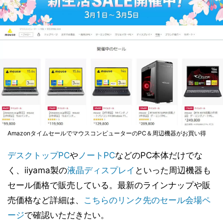
AmazonタイムセールでマウスコンピューターのPC＆周辺機器がお買い得
デスクトップPC
や
ノートPC
などのPC本体だけでな
く、iiyama製の
液晶ディスプレイ
といった周辺機器も
セール価格で販売している。最新のラインナップや販
売価格など詳細は、
こちらのリンク先のセール会場ペ
ージ
で確認いただきたい。