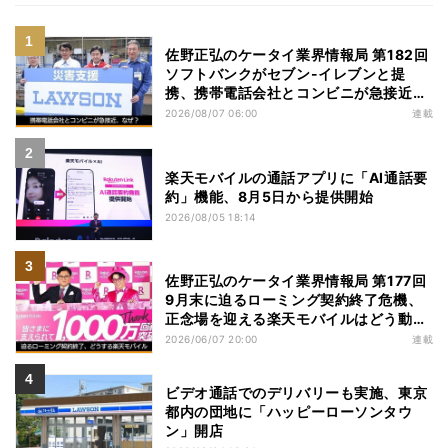
佐野正弘のケータイ業界情報局 第182回
ソフトバンクがセブン-イレブンと提
携、携帯電話会社とコンビニが急接近す
る理由は
2026/08/07 06:00
連載
楽天モバイルの通話アプリに「AI通話要
約」機能、8月5日から提供開始
2026/08/05 18:14
佐野正弘のケータイ業界情報局 第177回
9月末に迫るローミング契約終了危機、
正念場を迎える楽天モバイルはどう動
く？
2026/06/07 20:00
連載
ビデオ通話でのデリバリーも実施、東京
都内の団地に「ハッピーローソンタウ
ン」開店