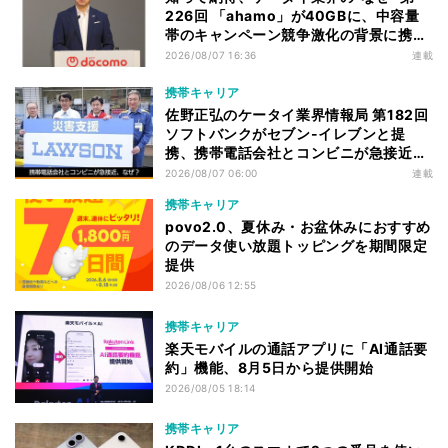
226回 「ahamo」が40GBに、中容量
帯のキャンペーン競争激化の背景に携帯
各社の“迷い”あり
2026/08/07 16:36
連載
携帯キャリア
佐野正弘のケータイ業界情報局 第182回
ソフトバンクがセブン-イレブンと提
携、携帯電話会社とコンビニが急接近す
る理由は
2026/08/07 06:00
連載
携帯キャリア
povo2.0、夏休み・お盆休みにおすすめ
のデータ使い放題トッピングを期間限定
提供
2026/08/06 12:55
携帯キャリア
楽天モバイルの通話アプリに「AI通話要
約」機能、8月5日から提供開始
2026/08/05 18:14
携帯キャリア