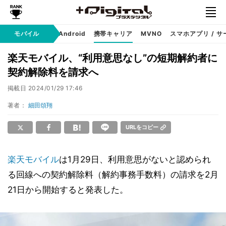
モバイル
iPhone
Android
携帯キャリア
MVNO
スマホアプリ / サ
楽天モバイル、“利用意思なし”の短期解約者に
契約解除料を請求へ
掲載日
2024/01/29 17:46
著者：
細田頌翔
URLをコピー
楽天モバイル
は1月29日、利用意思がないと認められ
る回線への契約解除料（解約事務手数料）の請求を2月
21日から開始すると発表した。