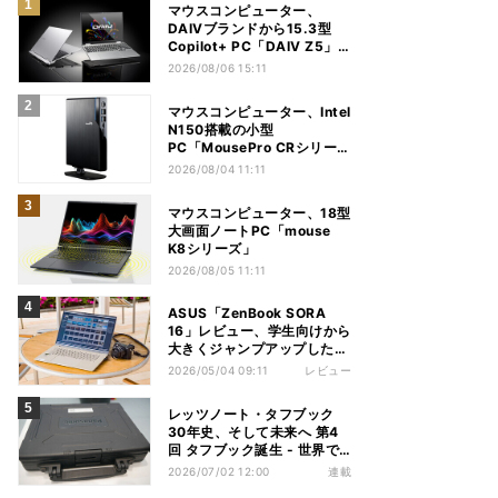
マウスコンピューター、
DAIVブランドから15.3型
Copilot+ PC「DAIV Z5」
発売
2026/08/06 15:11
マウスコンピューター、Intel
N150搭載の小型
PC「MousePro CRシリー
ズ」
2026/08/04 11:11
マウスコンピューター、18型
大画面ノートPC「mouse
K8シリーズ」
2026/08/05 11:11
ASUS「ZenBook SORA
16」レビュー、学生向けから
大きくジャンプアップした
Snapdragon X2 Elite
2026/05/04 09:11
レビュー
ExtremeノートPC
レッツノート・タフブック
30年史、そして未来へ 第4
回 タフブック誕生 - 世界で
評価される「堅牢な道具」、
2026/07/02 12:00
連載
はじまりは海外だった