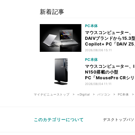
新着記事
PC本体
マウスコンピューター、
DAIVブランドから15.3
Copilot+ PC「DAIV Z
売
2026/08/06 15:11
PC本体
マウスコンピューター、In
N150搭載の小型
PC「MousePro CRシ
ズ」
2026/08/04 11:11
マイナビニューストップ
+Digital
パソコン
PC本体
このカテゴリーについて
デスクトップパソ