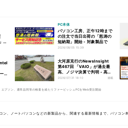
PC本体
パソコン工房、正午12時まで
型
の注文で当日出荷の「怒涛の
5」発
短納期」開始 - 対象製品で
2026/08/05 15:39
大河原克行のNewsInsight
tel
第467回 「VAIO」が過去最
高、ノジマ決算で判明 - 高付
リー
加価値でPC市場低迷を跳ね
2026/07/31 18:10
連載
返す
エプソン、通常品同等の検査を経たリファービッシュPCをWeb受注開始
コン、ノートパソコンなどの新製品から、関連する最新情報まで、パソコン