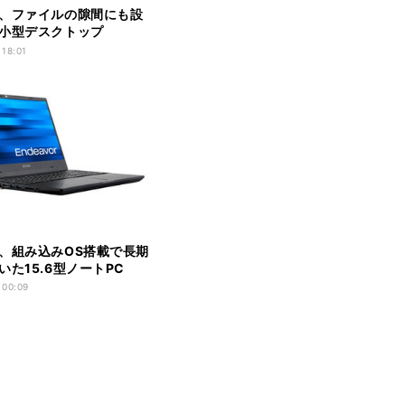
、ファイルの隙間にも設
小型デスクトップ
eavor ST210E」
 18:01
、組み込みOS搭載で長期
いた15.6型ノートPC
 00:09