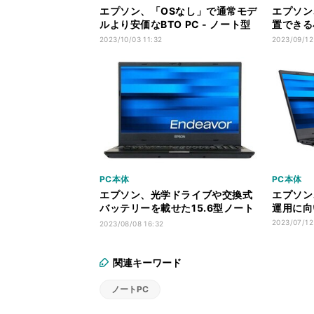
エプソン、「OSなし」で通常モデ
エプソン
ルより安価なBTO PC - ノート型
置できる
など3機種
PC「End
2023/10/03 11:32
2023/09/12
PC本体
PC本体
エプソン、光学ドライブや交換式
エプソン
バッテリーを載せた15.6型ノート
運用に向
PC
2023/07/12
2023/08/08 16:32
関連キーワード
ノートPC