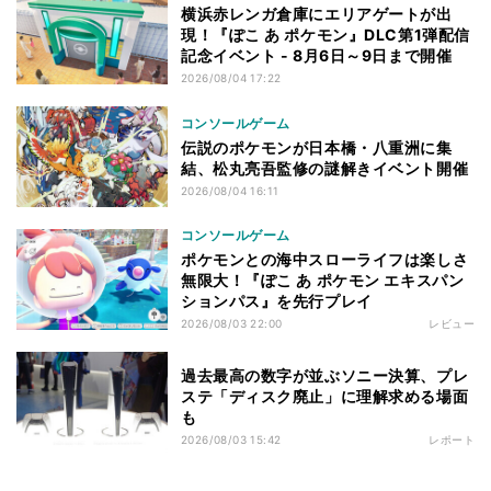
横浜赤レンガ倉庫にエリアゲートが出
現！『ぽこ あ ポケモン』DLC第1弾配信
記念イベント - 8月6日～9日まで開催
2026/08/04 17:22
コンソールゲーム
伝説のポケモンが日本橋・八重洲に集
結、松丸亮吾監修の謎解きイベント開催
2026/08/04 16:11
コンソールゲーム
ポケモンとの海中スローライフは楽しさ
無限大！『ぽこ あ ポケモン エキスパン
ションパス』を先行プレイ
2026/08/03 22:00
レビュー
過去最高の数字が並ぶソニー決算、プレ
ステ「ディスク廃止」に理解求める場面
も
2026/08/03 15:42
レポート