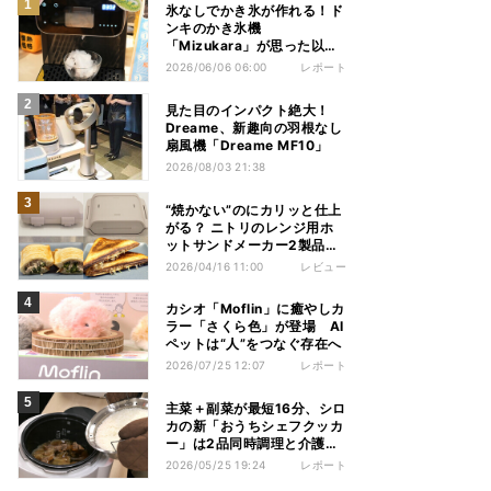
氷なしでかき氷が作れる！ド
ンキのかき氷機
「Mizukara」が思った以上
に全部やってくれた
2026/06/06 06:00
レポート
見た目のインパクト絶大！
Dreame、新趣向の羽根なし
扇風機「Dreame MF10」
2026/08/03 21:38
“焼かない”のにカリッと仕上
がる？ ニトリのレンジ用ホ
ットサンドメーカー2製品を
使い比べてみた
2026/04/16 11:00
レビュー
カシオ「Moflin」に癒やしカ
ラー「さくら色」が登場 AI
ペットは“人”をつなぐ存在へ
2026/07/25 12:07
レポート
主菜＋副菜が最短16分、シロ
カの新「おうちシェフクッカ
ー」は2品同時調理と介護食
に注目
2026/05/25 19:24
レポート