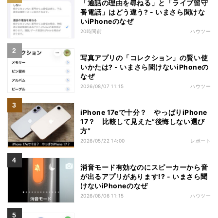
「通話の理由を尋ねる」と「ライブ留守
番電話」はどう違う? - いまさら聞けな
いiPhoneのなぜ
20時間前
ハウツー
写真アプリの「コレクション」の賢い使
いかたは? - いまさら聞けないiPhoneの
なぜ
2026/08/07 11:15
ハウツー
iPhone 17eで十分？ やっぱりiPhone
17？ 比較して見えた“後悔しない選び
方”
2026/05/22 14:00
レポート
消音モード有効なのにスピーカーから音
が出るアプリがあります!? - いまさら聞
けないiPhoneのなぜ
2026/08/06 11:15
ハウツー