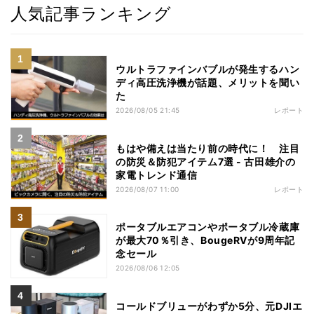
人気記事ランキング
ウルトラファインバブルが発生するハン
ディ高圧洗浄機が話題、メリットを聞い
た
2026/08/05 21:45
レポート
もはや備えは当たり前の時代に！ 注目
の防災＆防犯アイテム7選 - 古田雄介の
家電トレンド通信
2026/08/07 11:00
レポート
ポータブルエアコンやポータブル冷蔵庫
が最大70％引き、BougeRVが9周年記
念セール
2026/08/06 12:05
コールドブリューがわずか5分、元DJIエ