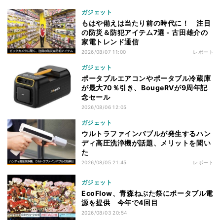
ガジェット
もはや備えは当たり前の時代に！ 注目
の防災＆防犯アイテム7選 - 古田雄介の
家電トレンド通信
2026/08/07 11:00
レポート
ガジェット
ポータブルエアコンやポータブル冷蔵庫
が最大70％引き、BougeRVが9周年記
念セール
2026/08/06 12:05
ガジェット
ウルトラファインバブルが発生するハン
ディ高圧洗浄機が話題、メリットを聞い
た
2026/08/05 21:45
レポート
ガジェット
EcoFlow、青森ねぶた祭にポータブル電
源を提供 今年で4回目
2026/08/03 20:54