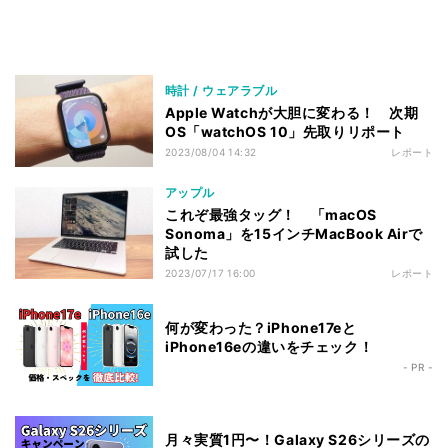
時計 / ウェアラブル
Apple Watchが大胆に変わる！ 次期
OS「watchOS 10」先取りリポート
2023/08/04 14:32
レポート
アップル
これぞ最強タッグ！ 「macOS
Sonoma」を15インチMacBook Airで
試した
2023/07/17 16:00
レポート
何が変わった？iPhone17eと
iPhone16eの違いをチェック！
- PR -
月々実質1円〜！Galaxy S26シリーズの