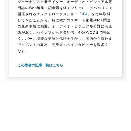
ジャーナリスト兼ライター。オーディオ・ビジュアル専
門誌のWeb編集・記者職を経てフリーに。独ベルリンで
開催されるエレクトロニクスショー「
IFA
」を毎年取材
してきたことから、特に欧州のスマート家電やIoT関連
の最新事情に精通。オーディオ・ビジュアル分野にも造
詣が深く、ハイレゾから音楽配信、4KやVODまで幅広
くカバー。堪能な英語と仏語を生かし、国内から海外ま
でイベントの取材、開発者へのインタビューを数多くこ
なす。
この著者の記事一覧はこちら