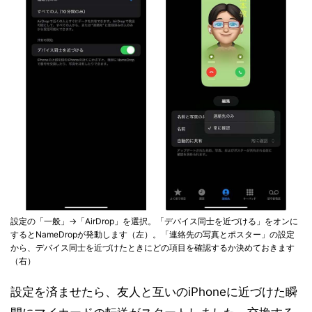
設定の「一般」→「AirDrop」を選択。「デバイス同士を近づける」をオンに
するとNameDropが発動します（左）。「連絡先の写真とポスター」の設定
から、デバイス同士を近づけたときにどの項目を確認するか決めておきます
（右）
設定を済ませたら、友人と互いのiPhoneに近づけた瞬