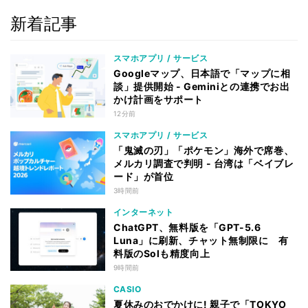
新着記事
スマホアプリ / サービス
Googleマップ、日本語で「マップに相
談」提供開始 - Geminiとの連携でお出
かけ計画をサポート
12分前
スマホアプリ / サービス
「鬼滅の刃」「ポケモン」海外で席巻、
メルカリ調査で判明 - 台湾は「ベイブレ
ード」が首位
3時間前
インターネット
ChatGPT、無料版を「GPT-5.6
Luna」に刷新、チャット無制限に 有
料版のSolも精度向上
9時間前
CASIO
夏休みのおでかけに! 親子で「TOKYO