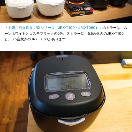
「
土鍋ご泡火炊き JRXシリーズ（JRX-T100・JRX-T060）
」のカラーは、ム
ーンホワイトとコスモブラックの2色。各カラーに、5.5合炊きのJRX-T100
と、3.5合炊きのJRX-T060があります