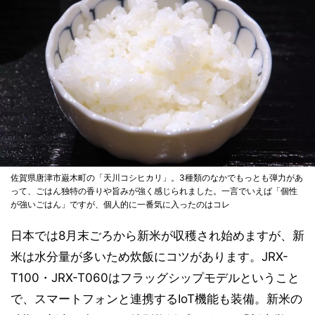
佐賀県唐津市巌木町の「天川コシヒカリ」。3種類のなかでもっとも弾力があ
って、ごはん独特の香りや旨みが強く感じられました。一言でいえば「個性
が強いごはん」ですが、個人的に一番気に入ったのはコレ
日本では8月末ごろから新米が収穫され始めますが、新
米は水分量が多いため炊飯にコツがあります。JRX-
T100・JRX-T060はフラッグシップモデルということ
で、スマートフォンと連携するIoT機能も装備。新米の