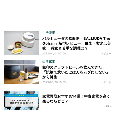
生活家電
バルミューダの炊飯器「BALMUDA The
Gohan」新型レビュー、白米・玄米は美
味！ 得意＆苦手な調理は？
2023/04/01 07:00
レビュー
生活家電
象印のクラフトビールを飲んできた、
「試験で炊いたごはんをムダにしない」
から誕生
2023/06/20 19:55
レポート
家電買取おすすめ14選！中古家電を高く
売るならどこ？
- PR -