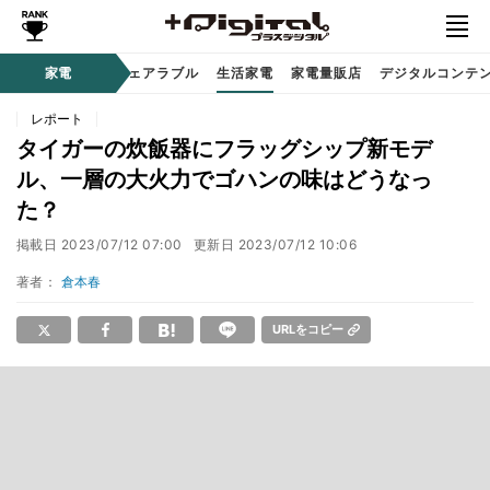
オーディオ
家電
時計 / ウェアラブル
生活家電
家電量販店
デジタルコンテ
レポート
タイガーの炊飯器にフラッグシップ新モデ
ル、一層の大火力でゴハンの味はどうなっ
た？
掲載日
2023/07/12 07:00
更新日
2023/07/12 10:06
著者：
倉本春
URLをコピー