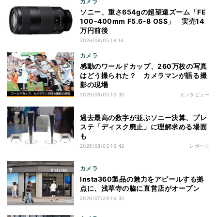
カメラ
ソニー、重さ654gの超望遠ズーム「FE
100-400mm F5.6-8 OSS」 実売14
万円前後
2026/08/05 18:14
カメラ
感動のワールドカップ、260万枚の写真
はどう撮られた？ カメラマンが語る撮
影の現場
2026/08/05 10:30
インタビュー
過去最高の数字が並ぶソニー決算、プレ
ステ「ディスク廃止」に理解求める場面
も
2026/08/03 15:42
レポート
カメラ
Insta360製品の魅力をアピールする拠
点に、浅草寺の脇に直営店がオープン
2026/07/29 16:30