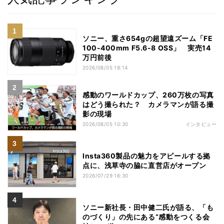
ソニー、重さ654gの超望遠ズーム「FE
100-400mm F5.6-8 OSS」 実売14
万円前後
2026/08/05 18:14
感動のワールドカップ、260万枚の写真
はどう撮られた？ カメラマンが語る撮
影の現場
2026/08/05 10:30
インタビュー
Insta360製品の魅力をアピールする拠
点に、浅草寺の脇に直営店がオープン
2026/07/29 16:30
ソニー新社長・田中健二氏が語る、「も
のづくり」の先にある“感動をつくる会