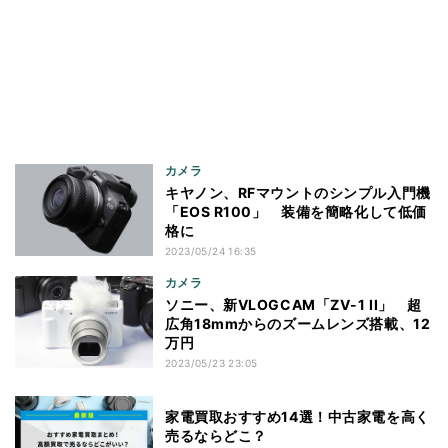
カメラ
キヤノン、RFマウントのシンプル入門機
「EOS R100」 装備を簡略化して低価
格に
2023/05/24 16:35
カメラ
ソニー、新VLOGCAM「ZV-1 II」 超
広角18mmからのズームレンズ搭載、12
万円
2023/05/23 23:05
家電買取おすすめ14選！中古家電を高く
売るならどこ？