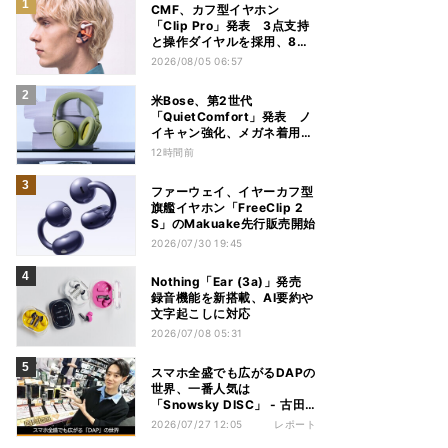
CMF、カフ型イヤホン
「Clip Pro」発表 3点支持
と操作ダイヤルを採用、8月
15日発売
2026/08/05 06:57
米Bose、第2世代
「QuietComfort」発表 ノ
イキャン強化、メガネ着用時
の低下を抑制
12時間前
ファーウェイ、イヤーカフ型
旗艦イヤホン「FreeClip 2
S」のMakuake先行販売開始
2026/07/30 19:45
Nothing「Ear (3a)」発売
録音機能を新搭載、AI要約や
文字起こしに対応
2026/07/08 05:31
スマホ全盛でも広がるDAPの
世界、一番人気は
「Snowsky DISC」 - 古田
雄介の家電トレンド通信
2026/07/27 12:05
レポート