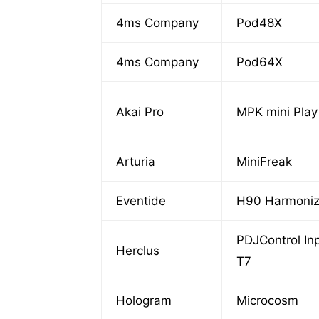
4ms Company
Pod48X
4ms Company
Pod64X
Akai Pro
MPK mini Pla
Arturia
MiniFreak
Eventide
H90 Harmoniz
PDJControl In
Herclus
T7
Hologram
Microcosm