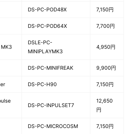
DS-PC-POD48X
7,150円
DS-PC-POD64X
7,700円
DSLE-PC-
y MK3
4,950円
MINIPLAYMK3
DS-PC-MINIFREAK
9,900円
er
DS-PC-H90
7,150円
pulse
12,650
DS-PC-INPULSET7
円
DS-PC-MICROCOSM
7,150円