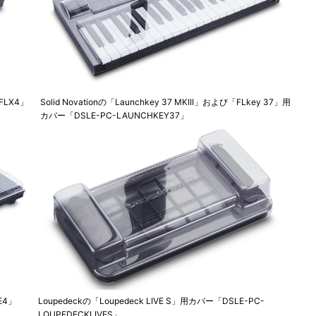
FLX4」
Solid Novationの「Launchkey 37 MKIII」および「FLkey 37」用
カバー「DSLE-PC-LAUNCHKEY37」
E4」
Loupedeckの「Loupedeck LIVE S」用カバー「DSLE-PC-
LOUPEDECKLIVES」