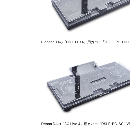
Pioneer DJの「DDJ-FLX4」用カバー「DSLE-PC-DDJ
Denon DJの「SC Live 4」用カバー「DSLE-PC-SCLIV