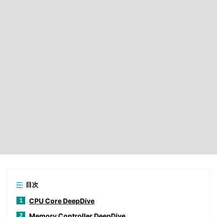
目次
CPU Core DeepDive
1
Memory Controller DeepDive
2