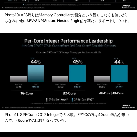
Photo10: AES周りはMemory Controllerの領分という気もしなくも無いが。
ちなみに他にSEV-SNP(Secure Nested Paging)を新たにサポートしている。
Photo11: SPECrate 2017 Integerでの比較。EPYCの方は40core製品が無い
ので、48coreでの比較となっている。