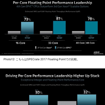
Photo12: こちらはSPECrate 2017 Floating Pointでの比較。