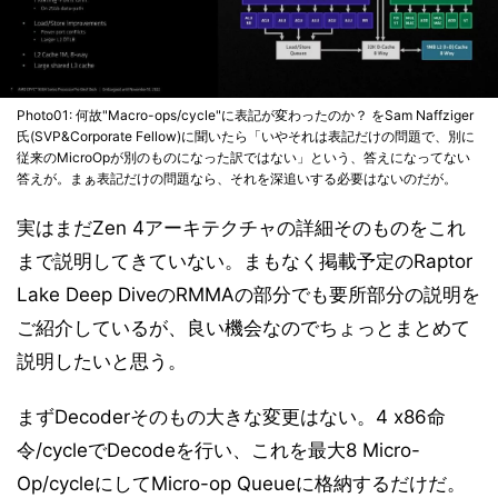
Photo01: 何故"Macro-ops/cycle"に表記が変わったのか？ をSam Naffziger
氏(SVP&Corporate Fellow)に聞いたら「いやそれは表記だけの問題で、別に
従来のMicroOpが別のものになった訳ではない」という、答えになってない
答えが。まぁ表記だけの問題なら、それを深追いする必要はないのだが。
実はまだZen 4アーキテクチャの詳細そのものをこれ
まで説明してきていない。まもなく掲載予定のRaptor
Lake Deep DiveのRMMAの部分でも要所部分の説明を
ご紹介しているが、良い機会なのでちょっとまとめて
説明したいと思う。
まずDecoderそのもの大きな変更はない。4 x86命
令/cycleでDecodeを行い、これを最大8 Micro-
Op/cycleにしてMicro-op Queueに格納するだけだ。