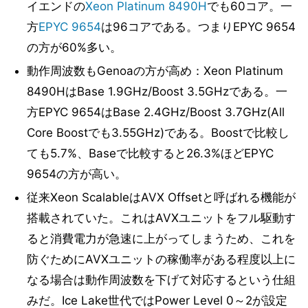
イエンドの
Xeon Platinum 8490H
でも60コア。一
方
EPYC 9654
は96コアである。つまりEPYC 9654
の方が60%多い。
動作周波数もGenoaの方が高め：Xeon Platinum
8490HはBase 1.9GHz/Boost 3.5GHzである。一
方EPYC 9654はBase 2.4GHz/Boost 3.7GHz(All
Core Boostでも3.55GHz)である。Boostで比較し
ても5.7%、Baseで比較すると26.3%ほどEPYC
9654の方が高い。
従来Xeon ScalableはAVX Offsetと呼ばれる機能が
搭載されていた。これはAVXユニットをフル駆動す
ると消費電力が急速に上がってしまうため、これを
防ぐためにAVXユニットの稼働率がある程度以上に
なる場合は動作周波数を下げて対応するという仕組
みだ。Ice Lake世代ではPower Level 0～2が設定