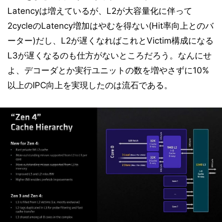
Latencyは増えているが、L2が大容量化に伴って
2cycleのLatency増加はやむを得ない(Hit率向上とのバ
ーター)だし、L2が遅くなればこれとVictim構成になる
L3が遅くなるのも仕方がないところだろう。なんにせ
よ、デコーダとか実行ユニットの数を増やさずに10%
以上のIPC向上を実現したのは流石である。