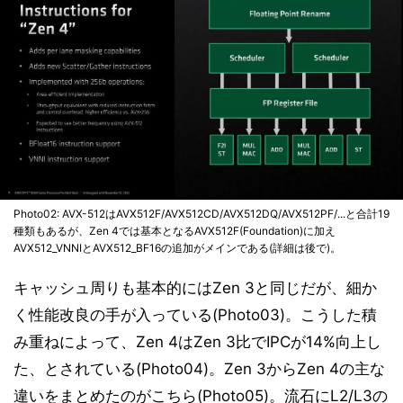
Photo02: AVX-512はAVX512F/AVX512CD/AVX512DQ/AVX512PF/...と合計19
種類もあるが、Zen 4では基本となるAVX512F(Foundation)に加え
AVX512_VNNIとAVX512_BF16の追加がメインである(詳細は後で)。
キャッシュ周りも基本的にはZen 3と同じだが、細か
く性能改良の手が入っている(Photo03)。こうした積
み重ねによって、Zen 4はZen 3比でIPCが14%向上し
た、とされている(Photo04)。Zen 3からZen 4の主な
違いをまとめたのがこちら(Photo05)。流石にL2/L3の