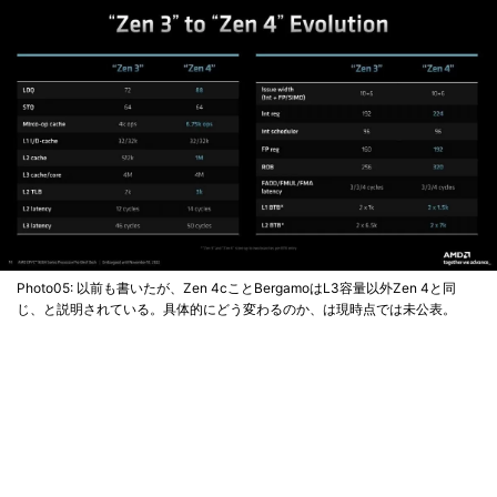
Photo05: 以前も書いたが、Zen 4cことBergamoはL3容量以外Zen 4と同
じ、と説明されている。具体的にどう変わるのか、は現時点では未公表。