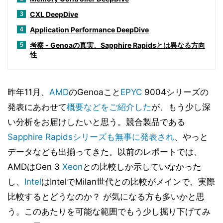
CXL DeepDive
3
Application Performance DeepDive
4
考察 - Genoaの真実、Sapphire Rapidsとは異なる方向
5
性
昨年11月、
AMD
のGenoaこと
EPYC
9004シリーズの
発表にあわせて
概要などをご紹介した
が、もう少し深
い分析をお届けしたいと思う。競合製品である
Sapphire Rapidsシリーズも無事に発表され
、やっと
データなども出揃ってきた。以前のレポートでは、
AMDはGen 3
Xeon
との比較しか示していなかった
し、
Intel
はIntelでMilan世代との比較がメインで、実際
比較するとどうなのか？ が気になる方も多いかと思
う。このあたりを可能な範囲でもう少し掘り下げてみ