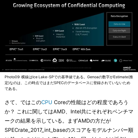
Photo09: 横線はIce Lake-SPでの基準値である。Genoaの数字がEstimate(推
定)なのは、この時点ではまだSPECのデータベースに登録されていないため
である。
さて、ではこの
CPU
Coreの性能はどの程度であろう
か？ これに関してはAMD、Intel共にそれぞれベンチマ
ークの結果を示している。まずAMDの方だが
SPECrate_2017_int_baseのスコアをモデルナンバー順