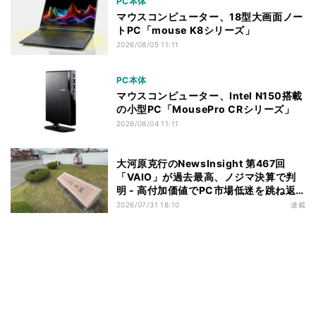
PC本体
マウスコンピューター、18型大画面ノー
トPC「mouse K8シリーズ」
2026/08/05 11:11
PC本体
マウスコンピューター、Intel N150搭載
の小型PC「MousePro CRシリーズ」
2026/08/04 11:11
大河原克行のNewsInsight 第467回
「VAIO」が過去最高、ノジマ決算で判
明 - 高付加価値でPC市場低迷を跳ね返
す
2026/07/31 18:10
連載