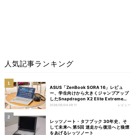
人気記事ランキング
ASUS「ZenBook SORA 16」レビュ
ー、学生向けから大きくジャンプアップ
したSnapdragon X2 Elite Extremeノ
ートPC
2026/05/04 09:11
レビュー
レッツノート・タフブック 30年史、そ
して未来へ 第5回 迷走から復活へと狼煙
をあげるレッツノート