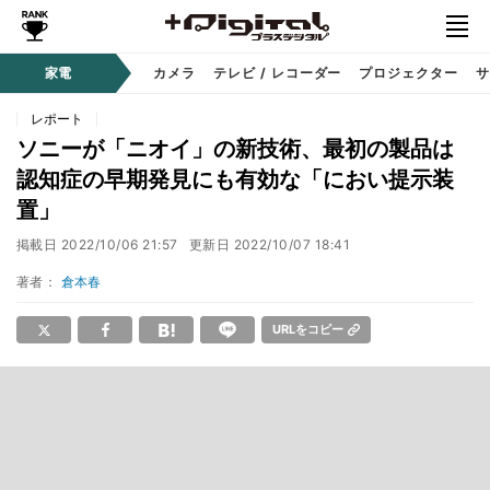
家電
カメラ
テレビ / レコーダー
プロジェクター
サ
レポート
ソニーが「ニオイ」の新技術、最初の製品は
認知症の早期発見にも有効な「におい提示装
置」
掲載日
2022/10/06 21:57
更新日
2022/10/07 18:41
著者：
倉本春
URLをコピー