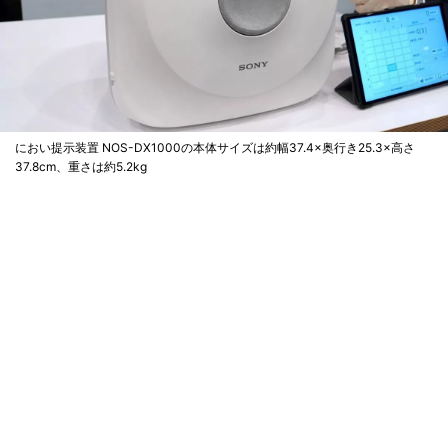
におい提示装置 NOS-DX1000の本体サイズは約幅37.4×奥行き25.3×高さ
37.8cm、重さは約5.2kg