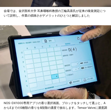
会場では、金沢医科大学 耳鼻咽喉科教授の三輪高喜氏が従来の嗅覚測定につ
いて説明し、作業の煩雑さがデメリットのひとつと解説しました
NOS-DX1000専用アプリの香り選択画面。ブロックをタッチして選ぶと、A
からEまでの5種類の香りを8段階の濃度で放出します。Tensor Valveに濃度調