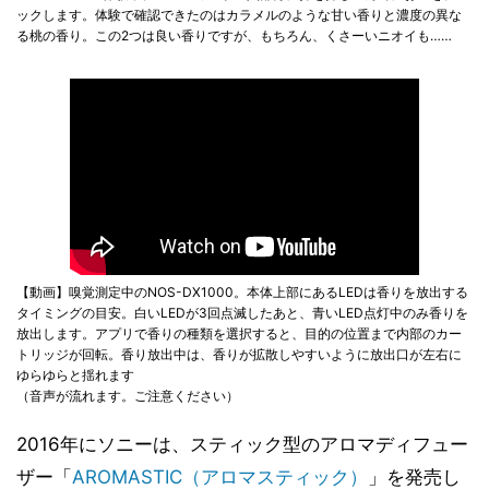
ックします。体験で確認できたのはカラメルのような甘い香りと濃度の異な
る桃の香り。この2つは良い香りですが、もちろん、くさーいニオイも……
【動画】嗅覚測定中のNOS-DX1000。本体上部にあるLEDは香りを放出する
タイミングの目安。白いLEDが3回点滅したあと、青いLED点灯中のみ香りを
放出します。アプリで香りの種類を選択すると、目的の位置まで内部のカー
トリッジが回転。香り放出中は、香りが拡散しやすいように放出口が左右に
ゆらゆらと揺れます
（音声が流れます。ご注意ください）
2016年にソニーは、スティック型のアロマディフュー
ザー「
AROMASTIC（アロマスティック）
」を発売し