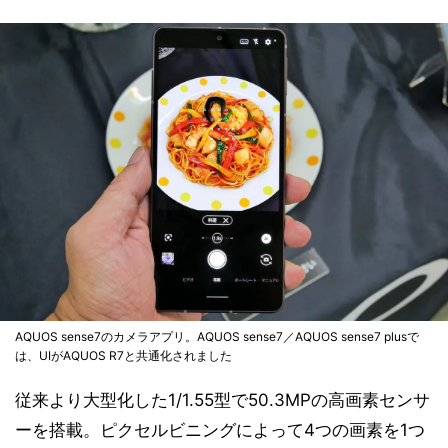
AQUOS sense7のカメラアプリ。AQUOS sense7／AQUOS sense7 plusで
は、UIがAQUOS R7と共通化されました
従来より大型化した1/1.55型で50.3MPの高画素センサ
ーを搭載。ピクセルビニングによって4つの画素を1つ