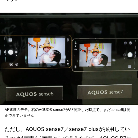
AF速度のデモ。右のAQUOS sense7がAF測距した時点で、まだsense6は測
距できていません
ただし、AQUOS sense7／sense7 plusが採用してい