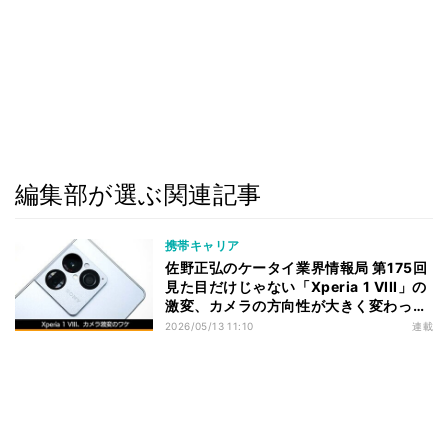
編集部が選ぶ関連記事
携帯キャリア
佐野正弘のケータイ業界情報局 第175回
見た目だけじゃない「Xperia 1 VIII」の
激変、カメラの方向性が大きく変わった
ワケ
2026/05/13 11:10
連載