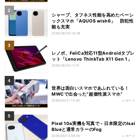
シャープ、タフネス性能を高めたベーシ
ックスマホ「AQUOS wish6」 防犯性
能も充実
2026/08/05 18:39
レノボ、FeliCa対応11型Androidタブレ
ット「Lenovo ThinkTab X11 Gen 1」
2026/08/05 11:01
世界は面白いスマホであふれている！
MWCで出会った“超個性派スマホ”
2026/03/21 12:00
レポート
Pixel 10a実機を写真で - 日本限定のIsai
Blueと通常カラーのFog
2026/04/13 08:00
レポート