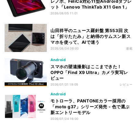
レノボ、FeliCa対応11型Androidタブレ
ット「Lenovo ThinkTab X11 Gen 1」
2026/08/05 11:01
山田祥平のニュース羅針盤 第553回 次
は「折りたたみ」と納得のサムスン新ス
マホを使って、AIで迷う
2026/08/04 06:00
連載
Android
スマホの望遠撮影はここまできた！
OPPO「Find X9 Ultra」カメラ実写レ
ビュー
2026/07/31 19:05
レビュー
Android
モトローラ、PANTONEカラー採用の
「moto g37」シリーズ発売 - 色で選ぶ
新エントリーモデル
2026/07/24 16:00