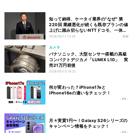
知って納得、ケータイ業界の"なぜ" 第
220回 業績悪化が続くも既存プランの値
上げに踏み切らないNTTドコモ、一体な
ぜなのか
2026/05/11 13:25
連載
カメラ
パナソニック、大型センサー搭載の高級
コンパクトデジカメ「LUMIX L10」 実
売21万円前後
2026/05/13 19:22
何が変わった？iPhone17eと
iPhone16eの違いをチェック！
- PR -
月々実質1円〜！Galaxy S26シリーズの
キャンペーン情報をチェック！
- PR -