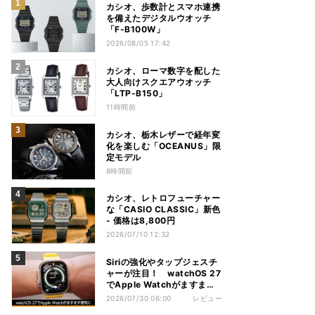
カシオ、歩数計とスマホ連携
を備えたデジタルウオッチ
「F-B100W」
2026/08/05 17:42
カシオ、ローマ数字を配した
大人向けスクエアウオッチ
「LTP-B150」
11時間前
カシオ、栃木レザーで経年変
化を楽しむ「OCEANUS」限
定モデル
8時間前
カシオ、レトロフューチャー
な「CASIO CLASSIC」新色
- 価格は8,800円
2026/07/10 12:32
Siriの強化やタップジェスチ
ャーが注目！ watchOS 27
でApple Watchがますます
便利に
2026/07/30 06:00
レビュー