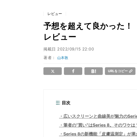
レビュー
予想を超えて良かった！「Appl
レビュー
掲載日
2022/09/15 22:00
著者：
山本敦
URLをコピー
目次
広いスクリーンと曲線美が魅力のSerie
筆者の“買い”はSeries 8。そのワケは
Series 8の新機能「皮膚温測定」が