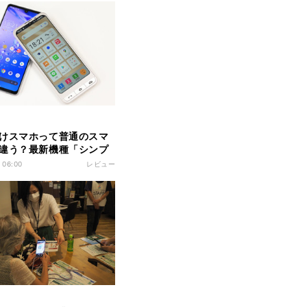
けスマホって普通のスマ
違う？最新機種「シンプ
6」を試す
 06:00
レビュー