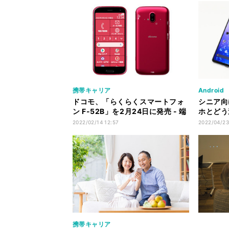
携帯キャリア
Android
ドコモ、「らくらくスマートフォ
シニア向
ン F-52B」を2月24日に発売 - 端
ホとどう
末価格51,744円
ルスマホ
2022/02/14 12:57
2022/04/23
携帯キャリア