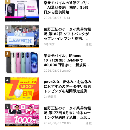
楽天モバイルの通話アプリに
「AI通話要約」機能、8月5
日から提供開始
2026/08/05 18:14
佐野正弘のケータイ業界情報
局 第182回 ソフトバンクが
セブン-イレブンと提携、携
帯電話会社とコンビニが急接
6時間前
連載
近する理由は
楽天モバイル、iPhone
16（128GB）がMNPで
40,000円引きに 新規契約
でも40,000ポイントを還元
2026/08/03 20:00
povo2.0、夏休み・お盆休み
におすすめのデータ使い放題
トッピングを期間限定提供
24時間前
佐野正弘のケータイ業界情報
局 第177回 9月末に迫るロー
ミング契約終了危機、正念場
を迎える楽天モバイルはどう
2026/06/07 20:00
連載
動く？