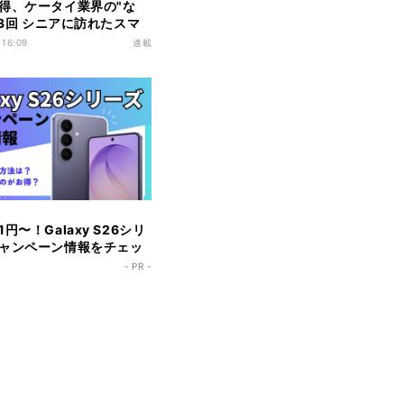
得、ケータイ業界の"な
23回 シニアに訪れたスマ
ンブーム、「10年遅れ」
 16:09
連載
その課題とは
円〜！Galaxy S26シリ
ャンペーン情報をチェッ
- PR -