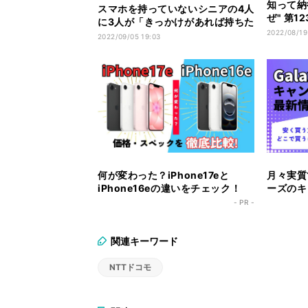
知って納
スマホを持っていないシニアの4人
ぜ" 第1
に3人が「きっかけがあれば持ちた
ートフォ
2022/08/19
い」
2022/09/05 19:03
だからこ
何が変わった？iPhone17eと
月々実質1
iPhone16eの違いをチェック！
ーズのキ
ク！
- PR -
関連キーワード
NTTドコモ