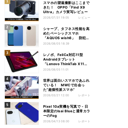
スマホの望遠撮影はここまで
きた！ OPPO「Find X9
Ultra」カメラ実写レビュー
2026/07/31 19:05
レビュー
シャープ、タフネス性能を高
めたベーシックスマホ
「AQUOS wish6」 防犯性
能も充実
2026/08/05 18:39
レノボ、FeliCa対応11型
Androidタブレット
「Lenovo ThinkTab X11
Gen 1」
2026/08/05 11:01
世界は面白いスマホであふれ
ている！ MWCで出会っ
た“超個性派スマホ”
2026/03/21 12:00
レポート
Pixel 10a実機を写真で - 日
本限定のIsai Blueと通常カラ
ーのFog
2026/04/13 08:00
レポート