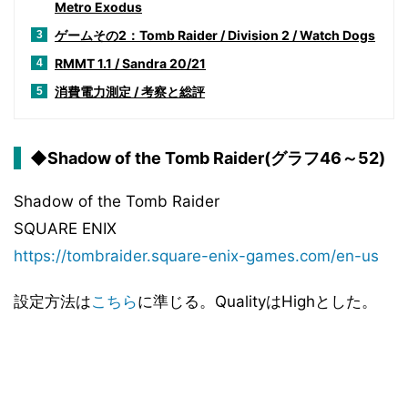
Metro Exodus
ゲームその2：Tomb Raider / Division 2 / Watch Dogs
3
RMMT 1.1 / Sandra 20/21
4
消費電力測定 / 考察と総評
5
◆Shadow of the Tomb Raider(グラフ46～52)
Shadow of the Tomb Raider
SQUARE ENIX
https://tombraider.square-enix-games.com/en-us
設定方法は
こちら
に準じる。QualityはHighとした。