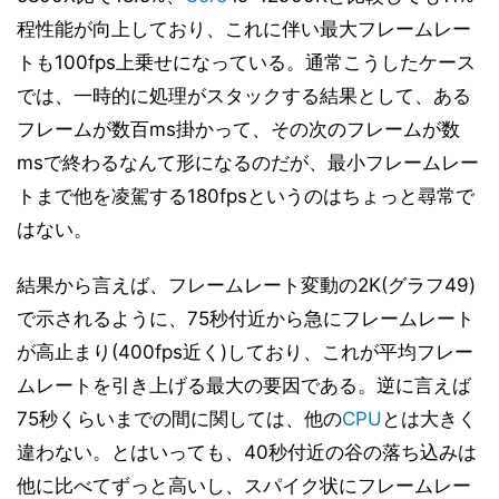
程性能が向上しており、これに伴い最大フレームレー
トも100fps上乗せになっている。通常こうしたケース
では、一時的に処理がスタックする結果として、ある
フレームが数百ms掛かって、その次のフレームが数
msで終わるなんて形になるのだが、最小フレームレー
トまで他を凌駕する180fpsというのはちょっと尋常で
はない。
結果から言えば、フレームレート変動の2K(グラフ49)
で示されるように、75秒付近から急にフレームレート
が高止まり(400fps近く)しており、これが平均フレー
ムレートを引き上げる最大の要因である。逆に言えば
75秒くらいまでの間に関しては、他の
CPU
とは大きく
違わない。とはいっても、40秒付近の谷の落ち込みは
他に比べてずっと高いし、スパイク状にフレームレー