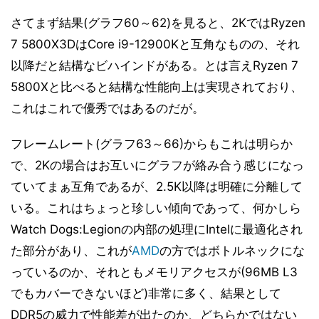
さてまず結果(グラフ60～62)を見ると、2KではRyzen
7 5800X3DはCore i9-12900Kと互角なものの、それ
以降だと結構なビハインドがある。とは言えRyzen 7
5800Xと比べると結構な性能向上は実現されており、
これはこれで優秀ではあるのだが。
フレームレート(グラフ63～66)からもこれは明らか
で、2Kの場合はお互いにグラフが絡み合う感じになっ
ていてまぁ互角であるが、2.5K以降は明確に分離して
いる。これはちょっと珍しい傾向であって、何かしら
Watch Dogs:Legionの内部の処理にIntelに最適化され
た部分があり、これが
AMD
の方ではボトルネックにな
っているのか、それともメモリアクセスが(96MB L3
でもカバーできないほど)非常に多く、結果として
DDR5の威力で性能差が出たのか、どちらかではない