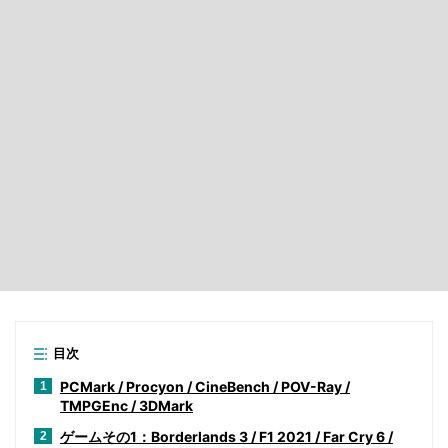
目次
PCMark / Procyon / CineBench / POV-Ray /
1
TMPGEnc / 3DMark
ゲームその1：Borderlands 3 / F1 2021 / Far Cry 6 /
2