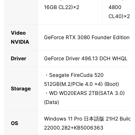
16GB CL22)×2
4800
CL40)×2
Video
GeForce RTX 3080 Founder Edition
NVIDIA
Driver
GeForce Driver 496.13 DCH WHQL
・Seagate FireCuda 520
512GB(M.2/PCIe 4.0 x4) (Boot)
Storage
・WD WD20EARS 2TB(SATA 3.0)
(Data)
Windows 11 Pro 日本語版 21H2 Build
OS
22000.282+KB5006363