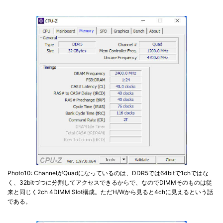
Photo10: ChannelがQuadになっているのは、DDR5では64bitで1chではな
く、32bitづつに分割してアクセスできるからで、なのでDIMMそのものは従
来と同じく2ch 4DIMM Slot構成。ただH/Wから見ると4chに見えるという話
である。