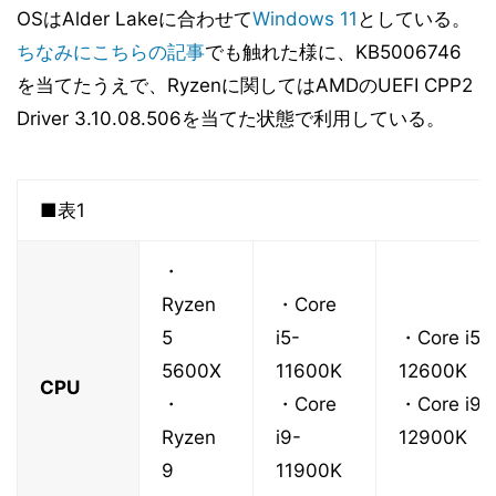
OSはAlder Lakeに合わせて
Windows 11
としている。
ちなみにこちらの記事
でも触れた様に、KB5006746
を当てたうえで、Ryzenに関してはAMDのUEFI CPP2
Driver 3.10.08.506を当てた状態で利用している。
■表1
・
Ryzen
・Core
5
i5-
・Core i5-
5600X
11600K
12600K
CPU
・
・Core
・Core i9-
Ryzen
i9-
12900K
9
11900K