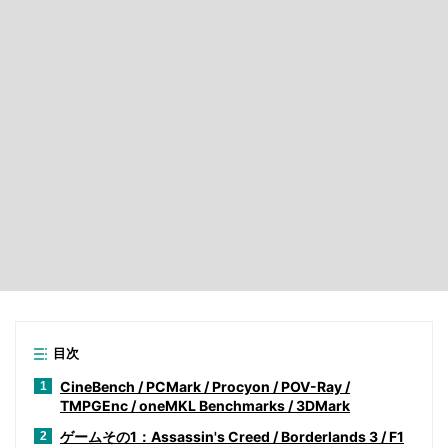
目次
CineBench / PCMark / Procyon / POV-Ray /
1
TMPGEnc / oneMKL Benchmarks / 3DMark
ゲームその1：Assassin's Creed / Borderlands 3 / F1
2