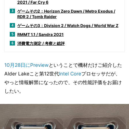
2021 / Far Cry 6
ゲームその2：Horizon Zero Dawn / Metro Exodus /
3
RDR 2 / Tomb Raider
ゲームその3：Division 2 / Watch Dogs / World War Z
4
RMMT 1.1 / Sandra 2021
5
消費電力測定 / 考察と総評
6
10月28日にPreview
ということで機材だけご紹介した
Alder Lakeこと第12世代
Intel
Core
プロセッサだが、
やっと情報解禁になったので、その性能評価をお届け
したい。