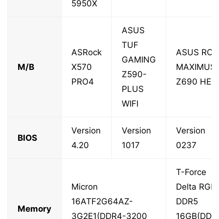
5950X
ASUS
TUF
ASRock
ASUS RO
GAMING
M/B
X570
MAXIMUS
Z590-
PRO4
Z690 HER
PLUS
WIFI
Version
Version
Version
BIOS
4.20
1017
0237
T-Force
Micron
Delta RGB
16ATF2G64AZ-
DDR5
Memory
3G2E1(DDR4-3200
16GB(DDR