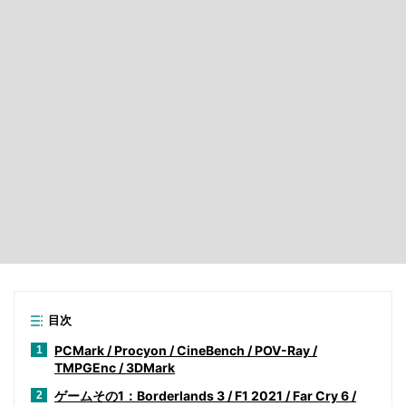
目次
PCMark / Procyon / CineBench / POV-Ray /
1
TMPGEnc / 3DMark
ゲームその1：Borderlands 3 / F1 2021 / Far Cry 6 /
2