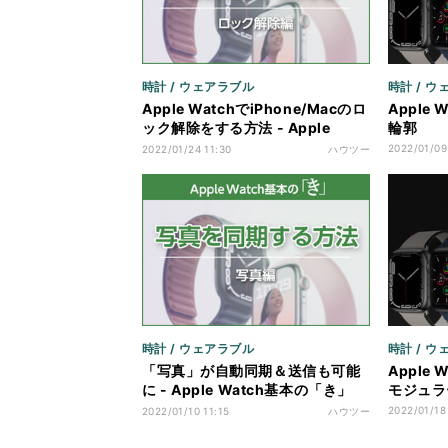
時計 / ウェアラブル
時計 / 
Apple WatchでiPhone/Macのロ
Apple
ック解除をする方法 - Apple
輪郭
Watch基本の「き」Season 7
2022/01/09
2022/01/24 11:30
ハウツー
時計 / ウェアラブル
時計 / 
「写真」が自動同期＆送信も可能
Apple
に - Apple Watch基本の「き」
モジュラ
Season 7
2022/01/18
2022/01/10 11:15
ハウツー