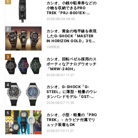
カシオ、小銭や駐車券などの
小物を収納できるPRO
TREK「PRJ-B001EX-
1JR」
2026/08/08 06:00
カシオ、黄金の地平線を表現
したG-SHOCK「MASTER
IN HORIZON GOLD」3モデ
ル
13時間前
カシオ、回転ベゼル採用のス
ポーティなアナログウオッチ
「MRW-240H」
2026/08/07 11:27
カシオ、G-SHOCK「G-
STEEL」に薄型・軽量のウレ
タンバンドモデル「GST-
B1000」
2026/08/07 11:35
カシオ、小型・軽量の「PRO
TREK」 - カラビナ付属でリ
ュック装着もOK
2026/07/10 11:21