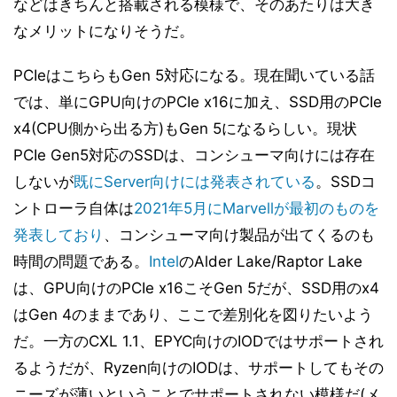
などはきちんと搭載される模様で、そのあたりは大き
なメリットになりそうだ。
PCIeはこちらもGen 5対応になる。現在聞いている話
では、単にGPU向けのPCIe x16に加え、SSD用のPCIe
x4(CPU側から出る方)もGen 5になるらしい。現状
PCIe Gen5対応のSSDは、コンシューマ向けには存在
しないが
既にServer向けには発表されている
。SSDコ
ントローラ自体は
2021年5月にMarvellが最初のものを
発表しており
、コンシューマ向け製品が出てくるのも
時間の問題である。
Intel
のAlder Lake/Raptor Lake
は、GPU向けのPCIe x16こそGen 5だが、SSD用のx4
はGen 4のままであり、ここで差別化を図りたいよう
だ。一方のCXL 1.1、EPYC向けのIODではサポートされ
るようだが、Ryzen向けのIODは、サポートしてもその
ニーズが薄いということでサポートされない模様だ(メ