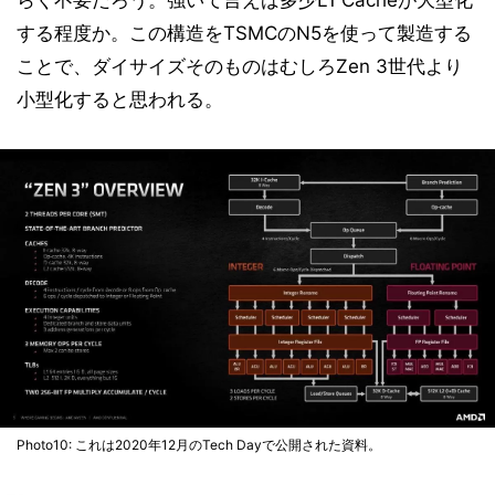
らく不要だろう。強いて言えば多少L1 Cacheが大型化
する程度か。この構造をTSMCのN5を使って製造する
ことで、ダイサイズそのものはむしろZen 3世代より
小型化すると思われる。
Photo10: これは2020年12月のTech Dayで公開された資料。