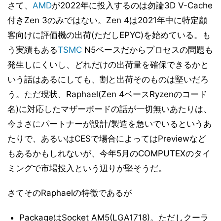
さて、
AMD
が2022年に投入するのは勿論3D V-Cache
付きZen 3のみではない。Zen 4は2021年中に特定顧
客向けに評価機の出荷(ただしEPYC)を始めている。も
う実績もある
TSMC
N5ベースだからプロセスの問題も
発生しにくいし、どれだけの出荷量を確保できるかと
いう話はあるにしても、割と出荷そのものは堅いだろ
う。ただ現状、Raphael(Zen 4ベースRyzenのコード
名)に対応したマザーボードの話が一切無いあたりは、
今まさにパートナーが設計/製造を急いでいるというあ
たりで、あるいはCESで場合によってはPreviewなど
もあるかもしれないが、今年5月のCOMPUTEXのタイ
ミングで市場投入という辺りが堅そうだ。
さてそのRaphaelの特徴であるが
PackageはSocket AM5(LGA1718)。ただしクーラ