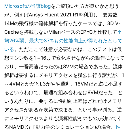
Microsoftの当該blog
をご覧頂いた方が良いかと思う
が、例えばAnsys Fluent 2021 R1を利用し、要素数
14Mの飛行機の流体解析を行ったケースでは、3D V-
Cacheを搭載しないMilanベースのEPYCと比較して
平
均26%弱、最大で37%もの性能向上が得られたとして
いる
。ただここで注意が必要なのは、このテストは仮
想マシン数を1～16まで変化させながらの動作になって
おり、一番高速だったのは8VMの場合であった。流体
解析は要するにメモリアクセスを猛烈に行う訳だが、1
～4VMとかだとL3がやや過剰、16VMだと逆に不足す
るというわけで、最適な組み合わせは8VMだった、と
いうあたりに、要するに性能向上率はどれだけメモリ
アクセスがあるか次第で決まる、という事が判る。逆
にメモリアクセスよりも演算性能そのものが効いてく
るNAMD(分子動力学のシミュレーション)の場合、
性