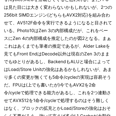
は見た目には大きく変わらないかもしれないが、2つの
256bit SIMDエンジン(どちらもAVX2対応)を組み合わ
せて、AV512F命令を実行できるようになると目されて
いる。Photo10はZen 3の内部構成だが、これをベー
スにZen 4の内部構成を推定したのが図2となる。まぁ
これはあくまでも筆者の推定であるが、Alder Lakeを
見てもFront EndはDecode以外は現在のZen 3のまま
でもゆとりがあるし、BackendもALUと場合によって
はLoad/Store Unitの強化はあるかもしれないが、あま
り多くの変更が無くても5命令/cycleの実現は容易そう
だ。FPUは(上でも書いたが)今でもAVX2を2命
令/cycleで処理できる能力があるし、これを2つ連動さ
せてAVX512を1命令/cycleで処理するのはそう難しく
はなく、ブロックの拡充とかLoad/Storeの強化はおそ