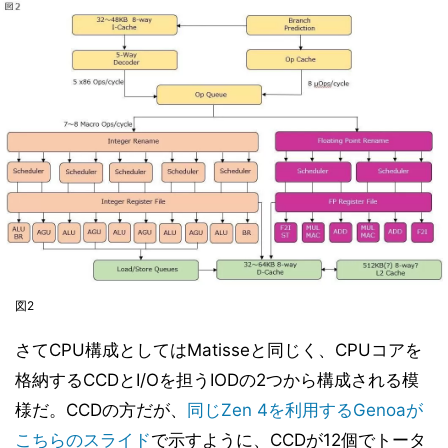
図2
さてCPU構成としてはMatisseと同じく、CPUコアを
格納するCCDとI/Oを担うIODの2つから構成される模
様だ。CCDの方だが、
同じZen 4を利用するGenoaが
こちらのスライド
で示すように、CCDが12個でトータ