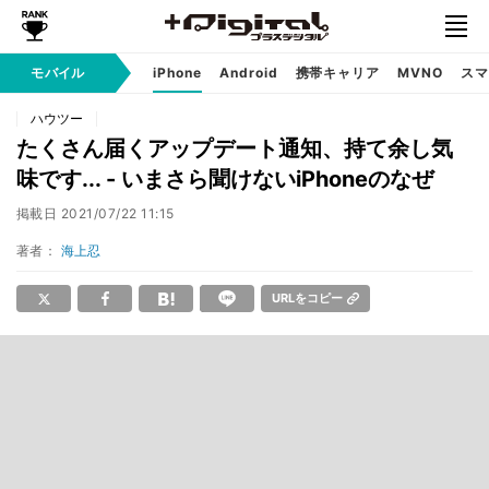
モバイル
iPhone
Android
携帯キャリア
MVNO
スマ
ハウツー
たくさん届くアップデート通知、持て余し気
味です... - いまさら聞けないiPhoneのなぜ
掲載日
2021/07/22 11:15
著者：
海上忍
URLをコピー