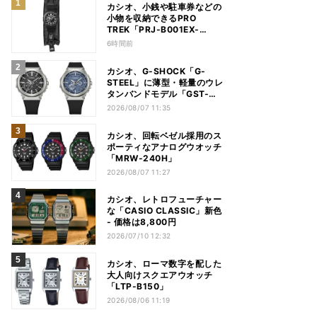
カシオ、小銭や駐車券などの
小物を収納できるPRO
TREK「PRJ-B001EX-
1JR」
6時間前
カシオ、G-SHOCK「G-
STEEL」に薄型・軽量のウレ
タンバンドモデル「GST-
B1000」
2026/08/07 11:35
カシオ、回転ベゼル採用のス
ポーティなアナログウオッチ
「MRW-240H」
2026/08/07 11:27
カシオ、レトロフューチャー
な「CASIO CLASSIC」新色
- 価格は8,800円
2026/07/10 12:32
カシオ、ローマ数字を配した
大人向けスクエアウオッチ
「LTP-B150」
2026/08/06 11:19