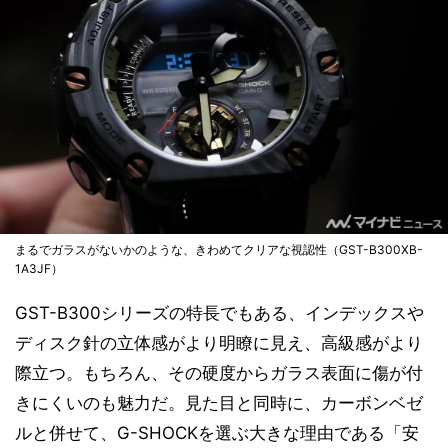
まるでガラスがないかのような、きわめてクリアな視認性（GST-B300XB-
1A3JF）
GST-B300シリーズの特長でもある、インデックスや
ディスク針の立体感がより明瞭に見え、高級感がより
際立つ。もちろん、その硬度からガラス表面に傷が付
きにくいのも魅力だ。見た目と同時に、カーボンベゼ
ルと併せて、G-SHOCKを選ぶ大きな理由である「安