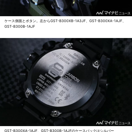
ケース側面とボタン。左からGST-B300XB-1A3JF、GST-B300XA-1AJF、
GST-B300B-1AJF
GST-B300XA-1AJF、GST-B300B-1AJFのケースバックはシルバー