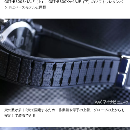
GST-B300B-1AJF（上）、GST-B300XA-1AJF（下）のソフトウレタンバ
ンドはベースモデルと同様
穴の数が多く2穴で固定するため、作業着や厚手の上着、グローブの上からも
安定して装着できる