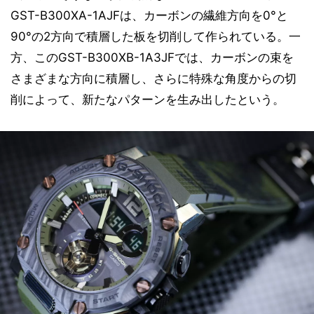
GST-B300XA-1AJFは、カーボンの繊維方向を0°と
90°の2方向で積層した板を切削して作られている。一
方、このGST-B300XB-1A3JFでは、カーボンの束を
さまざまな方向に積層し、さらに特殊な角度からの切
削によって、新たなパターンを生み出したという。