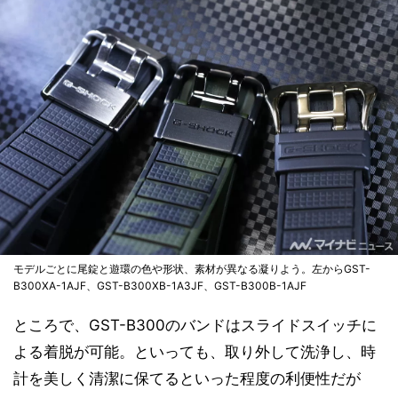
モデルごとに尾錠と遊環の色や形状、素材が異なる凝りよう。左からGST-
B300XA-1AJF、GST-B300XB-1A3JF、GST-B300B-1AJF
ところで、GST-B300のバンドはスライドスイッチに
よる着脱が可能。といっても、取り外して洗浄し、時
計を美しく清潔に保てるといった程度の利便性だが