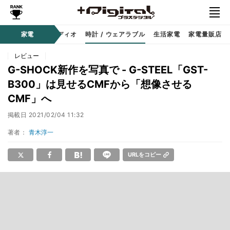
ー
サウンド / オーディオ
家電
時計 / ウェアラブル
生活家電
家電量販店
レビュー
G-SHOCK新作を写真で - G-STEEL「GST-
B300」は見せるCMFから「想像させる
CMF」へ
掲載日
2021/02/04 11:32
著者：
青木淳一
URLをコピー