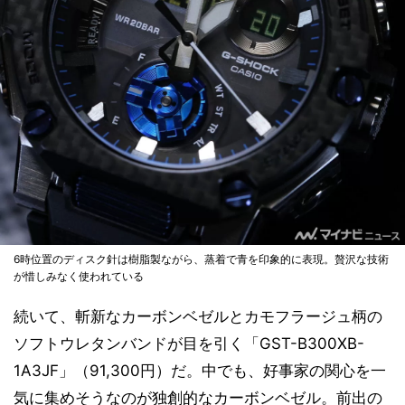
6時位置のディスク針は樹脂製ながら、蒸着で青を印象的に表現。贅沢な技術
が惜しみなく使われている
続いて、斬新なカーボンベゼルとカモフラージュ柄の
ソフトウレタンバンドが目を引く「GST-B300XB-
1A3JF」（91,300円）だ。中でも、好事家の関心を一
気に集めそうなのが独創的なカーボンベゼル。前出の