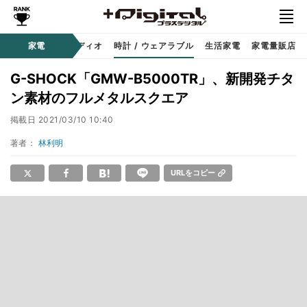
ー
サウンド / オーディオ
家電
時計 / ウェアラブル
生活家電
家電量販店
G-SHOCK「GMW-B5000TR」、新開発チタ
ン素材のフルメタルスクエア
掲載日
2021/03/10 10:40
著者：
林利明
URLをコピー