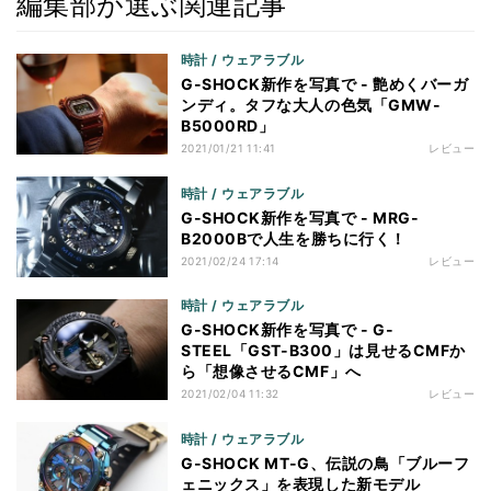
編集部が選ぶ関連記事
時計 / ウェアラブル
G-SHOCK新作を写真で - 艶めくバーガ
ンディ。タフな大人の色気「GMW-
B5000RD」
2021/01/21 11:41
レビュー
時計 / ウェアラブル
G-SHOCK新作を写真で - MRG-
B2000Bで人生を勝ちに行く！
2021/02/24 17:14
レビュー
時計 / ウェアラブル
G-SHOCK新作を写真で - G-
STEEL「GST-B300」は見せるCMFか
ら「想像させるCMF」へ
2021/02/04 11:32
レビュー
時計 / ウェアラブル
G-SHOCK MT-G、伝説の鳥「ブルーフ
ェニックス」を表現した新モデル