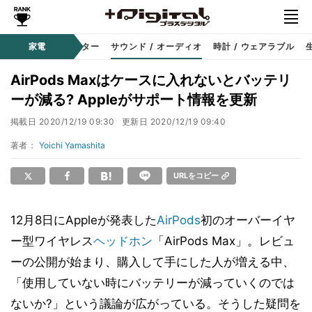
コーダー
家電
プロジェクター
サウンド / オーディオ
時計 / ウェアラブル
AirPods Maxはケースに入れないとバッテリ
ーが減る? Appleがサポート情報を更新
掲載日
2020/12/19 09:30
更新日
2020/12/19 09:40
著者：
Yoichi Yamashita
URLをコピー
12月8日にAppleが発表した
AirPods
初のオーバーイヤ
ー型ワイヤレス
ヘッドホン
「AirPods Max」。レビュ
ーの公開が始まり、購入して手にした人が増える中、
「使用していない時にバッテリーが減っていくのでは
ないか?」という議論が広がっている。そうした疑問を