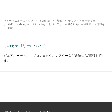
マイナビニューストップ
+Digital
家電
サウンド / オーディオ
AirPods Maxはケースに入れないとバッテリーが減る? Appleがサポート情報を
更新
このカテゴリーについて
ピュアオーディオ、プロジェクタ、シアターなど趣味のAV情報を紹
介。