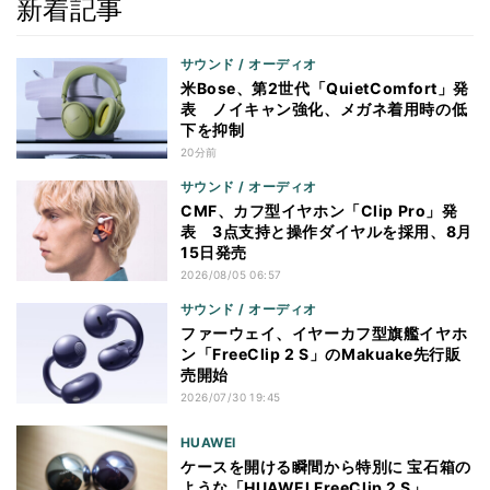
新着記事
サウンド / オーディオ
米Bose、第2世代「QuietComfort」発
表 ノイキャン強化、メガネ着用時の低
下を抑制
20分前
サウンド / オーディオ
CMF、カフ型イヤホン「Clip Pro」発
表 3点支持と操作ダイヤルを採用、8月
15日発売
2026/08/05 06:57
サウンド / オーディオ
ファーウェイ、イヤーカフ型旗艦イヤホ
ン「FreeClip 2 S」のMakuake先行販
売開始
2026/07/30 19:45
HUAWEI
ケースを開ける瞬間から特別に 宝石箱の
ような「HUAWEI FreeClip 2 S」