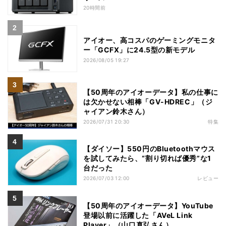
20時間前
アイオー、高コスパのゲーミングモニタ
ー「GCFX」に24.5型の新モデル
2026/08/05 19:27
【50周年のアイオーデータ】私の仕事に
は欠かせない相棒「GV-HDREC」（ジ
ャイアン鈴木さん）
2026/07/31 20:30
特集
【ダイソー】550円のBluetoothマウス
を試してみたら、“割り切れば優秀”な1
台だった
2026/07/03 12:00
レビュー
【50周年のアイオーデータ】YouTube
登場以前に活躍した「AVeL Link
Player」（山口真弘さん）