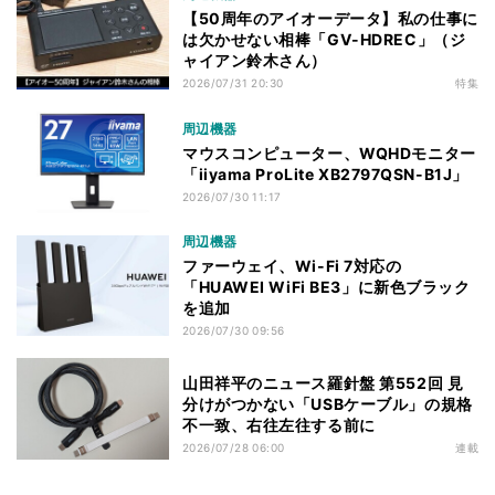
【50周年のアイオーデータ】私の仕事に
は欠かせない相棒「GV-HDREC」（ジ
ャイアン鈴木さん）
2026/07/31 20:30
特集
周辺機器
マウスコンピューター、WQHDモニター
「iiyama ProLite XB2797QSN-B1J」
2026/07/30 11:17
周辺機器
ファーウェイ、Wi-Fi 7対応の
「HUAWEI WiFi BE3」に新色ブラック
を追加
2026/07/30 09:56
山田祥平のニュース羅針盤 第552回 見
分けがつかない「USBケーブル」の規格
不一致、右往左往する前に
2026/07/28 06:00
連載