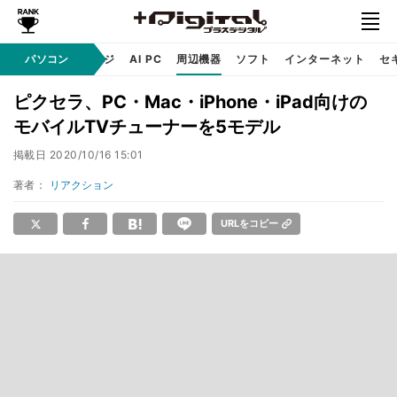
C
自作 / テクノロジ
パソコン
AI PC
周辺機器
ソフト
インターネット
セ
ピクセラ、PC・Mac・iPhone・iPad向けの
モバイルTVチューナーを5モデル
掲載日
2020/10/16 15:01
著者：
リアクション
URLをコピー