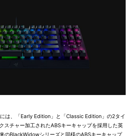
s」には、「Early Edition」と「Classic Edition」の2タイ
nは、テクスチャー加工されたABSキーキャップを採用した英
は、従来のBlackWidowシリーズと同様のABSキーキャップ