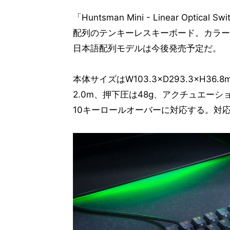
「Huntsman Mini - Linear Op
配列のテンキーレスキーボード。カラーは「B
日本語配列モデルは今後発売予定だ。
本体サイズはW103.3×D293.3×H36
2.0m、押下圧は48g、アクチュエーショ
10キーロールオーバーに対応する。対応