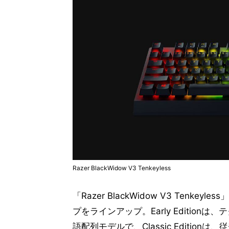
Razer BlackWidow V3 Tenkeyless
「Razer BlackWidow V3 Tenkeyles
プをラインアップ。Early Editio
語配列モデルで、Classic Edition