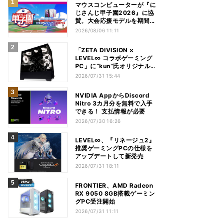
マウスコンピューターが『に
じさんじ甲子園2026』に協
賛。大会応援モデルを期間限
定発売
2026/08/06 11:11
「ZETA DIVISION ×
LEVEL∞ コラボゲーミング
PC」に“kun”氏オリジナルデ
ザインを100台限定で発売
2026/07/31 15:44
NVIDIA AppからDiscord
Nitro 3カ月分を無料で入手
できる！ 支払情報が必要
2026/07/30 16:26
LEVEL∞、『リネージュ2』
推奨ゲーミングPCの仕様を
アップデートして新発売
2026/07/31 18:11
FRONTIER、AMD Radeon
RX 9050 8GB搭載ゲーミン
グPC受注開始
2026/07/31 11:11