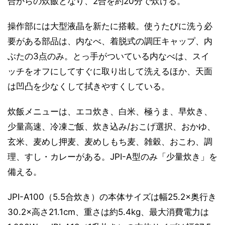
合からの炊飯となり、2合を約20分で炊ける。
操作部には大型液晶を新たに搭載。使うたびに洗う必
要がある部品は、内なべ、着脱式の調圧キャップ、内
ぶたの3点のみ。とっ手がついている内なべは、スイ
ッチをオフにしてすぐに取り出して洗えるほか、天面
は凹凸を少なくして拭きやすくしている。
炊飯メニューは、エコ炊き、白米、極うま、早炊き、
少量高速、冷凍ご飯、炊き込み/おこげ選択、おかゆ、
玄米、麦めし押麦、麦めしもち麦、雑穀、おこわ、調
理、すし・カレーがある。JPI-A型のみ「少量炊き」を
備える。
JPI-A100（5.5合炊き）の本体サイズは幅25.2×奥行き
30.2×高さ21.1cm、重さは約5.4kg、最大消費電力は