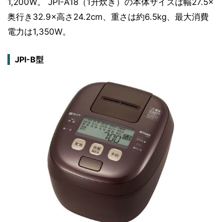
1,200W。 JPI-A18（1升炊き）の本体サイズは幅27.5×
奥行き32.9×高さ24.2cm、重さは約6.5kg、最大消費
電力は1,350W。
JPI-B型