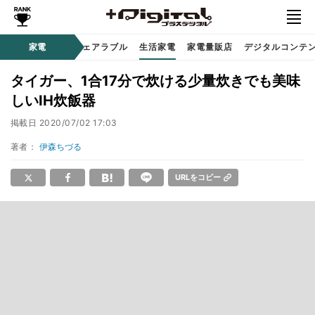
オーディオ
家電
時計 / ウェアラブル
生活家電
家電量販店
デジタルコンテ
タイガー、1合17分で炊ける少量炊きでも美味
しいIH炊飯器
掲載日
2020/07/02 17:03
著者：
伊森ちづる
URLをコピー