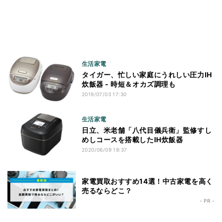
生活家電
タイガー、忙しい家庭にうれしい圧力IH
炊飯器 - 時短＆オカズ調理も
2019/07/03 17:30
生活家電
日立、米老舗「八代目儀兵衛」監修すし
めしコースを搭載したIH炊飯器
2020/06/09 19:37
家電買取おすすめ14選！中古家電を高く
売るならどこ？
- PR -