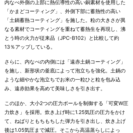
内なべ外側の上部に熱伝導性の高い銅素材を使用した
「かまどコーティング」、外側下部に蓄熱性の高い
「土鍋蓄熱コーティング」を施した。粒の大きさが異
なる素材でコーティングを重ねて蓄熱生を再現し、沸
とう時の火力が従来品（JPC-B102）と比較して約
13％アップしている。
さらに、内なべの内側には「遠赤土鍋コーティング」
を施し、新形状の釜底によって泡立ちを強化。土鍋の
ような細やかな泡立ちでお米の一粒ひと粒を包み込
み、遠赤効果を高めて美味しさを引き出す。
このほか、大小2つの圧力ボールを制御する「可変W圧
力炊き」を採用。炊き上げ時に1.25気圧の圧力をかけ
て、ねばりともちもちした弾力を引き出し、炊き上げ
後は1.05気圧まで減圧。そこから高温蒸らしによっ