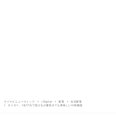
マイナビニューストップ
+Digital
家電
生活家電
タイガー、1合17分で炊ける少量炊きでも美味しいIH炊飯器