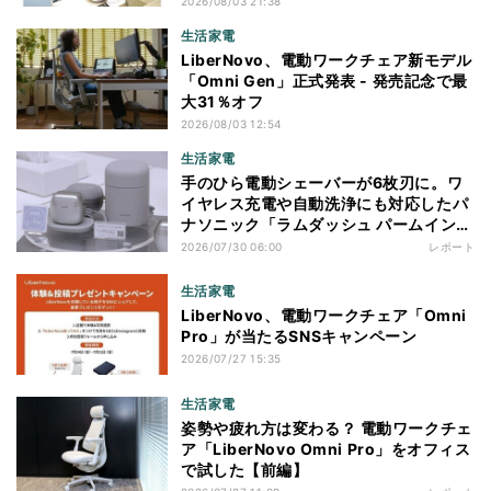
2026/08/03 21:38
生活家電
LiberNovo、電動ワークチェア新モデル
「Omni Gen」正式発表 - 発売記念で最
大31％オフ
2026/08/03 12:54
生活家電
手のひら電動シェーバーが6枚刃に。ワ
イヤレス充電や自動洗浄にも対応したパ
ナソニック「ラムダッシュ パームイン
プロ」を体験
2026/07/30 06:00
レポート
生活家電
LiberNovo、電動ワークチェア「Omni
Pro」が当たるSNSキャンペーン
2026/07/27 15:35
生活家電
姿勢や疲れ方は変わる？ 電動ワークチェ
ア「LiberNovo Omni Pro」をオフィス
で試した【前編】