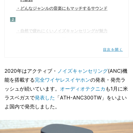
どんなジャンルの音楽にもマッチするサウンド
2
自然で疲れにくいノイズキャンセリングが魅力
外音取り込みはレベル調整可能、クイックヒアスル
ーも
目次を開く
通話音声もクリア、ビデオ会議で真価を発揮
3
2020年はアクティブ・
ノイズキャンセリング
(ANC)機
自然で疲れにくい消音感が魅力
能を搭載する
完全ワイヤレスイヤホン
の発表・発売ラ
外音取り込みはレベル調整可能、クイックヒアス
ッシュが続いています。
オーディオテクニカ
も1月に米
ルーも
ラスベガスで
発表した
「ATH-ANC300TW」をいよい
4
よ国内で発売しました。
通話音声もクリア、ビデオ会議で真価を発揮