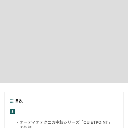
目次
1
オーディオテクニカ中核シリーズ「QUIETPOINT」
の新顔