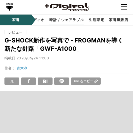
ー
サウンド / オーディオ
家電
時計 / ウェアラブル
生活家電
家電量販店
レビュー
G-SHOCK新作を写真で - FROGMANを導く
新たな針路「GWF-A1000」
掲載日
2020/05/24 11:00
著者：
青木淳一
URLをコピー