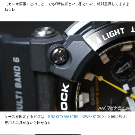
（カシオ広報）とのこと。でも9時位置といい形といい、絶対意識してますよ
ねコレ
ケースを固定するビスは、
GRABITYMASTER「GWR-B1000」
と同じ形状。
専用の工具がないと回せない