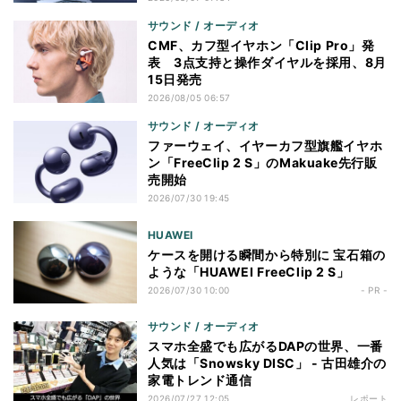
サウンド / オーディオ
CMF、カフ型イヤホン「Clip Pro」発
表 3点支持と操作ダイヤルを採用、8月
15日発売
2026/08/05 06:57
サウンド / オーディオ
ファーウェイ、イヤーカフ型旗艦イヤホ
ン「FreeClip 2 S」のMakuake先行販
売開始
2026/07/30 19:45
HUAWEI
ケースを開ける瞬間から特別に 宝石箱の
ような「HUAWEI FreeClip 2 S」
2026/07/30 10:00
- PR -
サウンド / オーディオ
スマホ全盛でも広がるDAPの世界、一番
人気は「Snowsky DISC」 - 古田雄介の
家電トレンド通信
2026/07/27 12:05
レポート