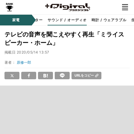
コーダー
家電
プロジェクター
サウンド / オーディオ
時計 / ウェアラブル
テレビの音声を聞こえやすく再生「ミライス
ピーカー・ホーム」
掲載日
2020/05/14 13:57
著者：
原修一郎
URLをコピー