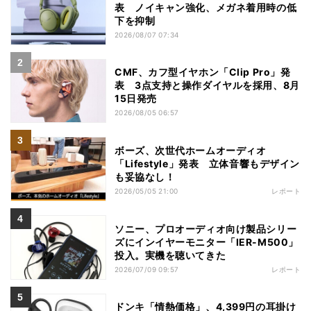
表 ノイキャン強化、メガネ着用時の低
下を抑制
2026/08/07 07:34
CMF、カフ型イヤホン「Clip Pro」発
表 3点支持と操作ダイヤルを採用、8月
15日発売
2026/08/05 06:57
ボーズ、次世代ホームオーディオ
「Lifestyle」発表 立体音響もデザイン
も妥協なし！
2026/05/05 21:00
レポート
ソニー、プロオーディオ向け製品シリー
ズにインイヤーモニター「IER-M500」
投入。実機を聴いてきた
2026/07/09 09:57
レポート
ドンキ「情熱価格」、4,399円の耳掛け