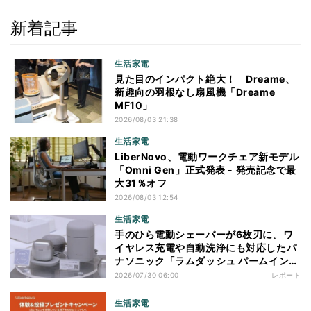
新着記事
生活家電
見た目のインパクト絶大！ Dreame、
新趣向の羽根なし扇風機「Dreame
MF10」
2026/08/03 21:38
生活家電
LiberNovo、電動ワークチェア新モデル
「Omni Gen」正式発表 - 発売記念で最
大31％オフ
2026/08/03 12:54
生活家電
手のひら電動シェーバーが6枚刃に。ワ
イヤレス充電や自動洗浄にも対応したパ
ナソニック「ラムダッシュ パームイン
プロ」を体験
2026/07/30 06:00
レポート
生活家電