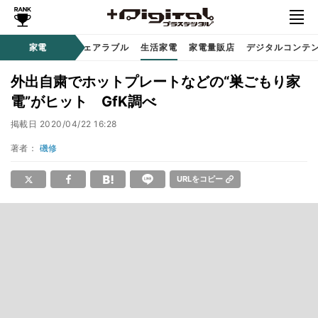
オーディオ
家電
時計 / ウェアラブル
生活家電
家電量販店
デジタルコンテ
外出自粛でホットプレートなどの“巣ごもり家
電”がヒット GfK調べ
掲載日
2020/04/22 16:28
著者：
磯修
URLをコピー