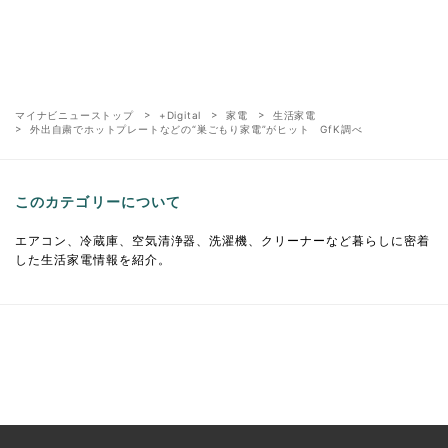
マイナビニューストップ
+Digital
家電
生活家電
外出自粛でホットプレートなどの“巣ごもり家電”がヒット GfK調べ
このカテゴリーについて
エアコン、冷蔵庫、空気清浄器、洗濯機、クリーナーなど暮らしに密着
した生活家電情報を紹介。