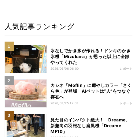
人気記事ランキング
氷なしでかき氷が作れる！ドンキのかき
氷機「Mizukara」が思った以上に全部
やってくれた
2026/06/06 06:00
レポート
カシオ「Moflin」に癒やしカラー「さく
ら色」が登場 AIペットは“人”をつなぐ
存在へ
2026/07/25 12:07
レポート
見た目のインパクト絶大！ Dreame、
新趣向の羽根なし扇風機「Dreame
MF10」